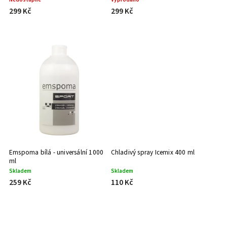
299 Kč
299 Kč
Emspoma bílá - universální 1000
Chladivý spray Icemix 400 ml
ml
Skladem
Skladem
259 Kč
110 Kč