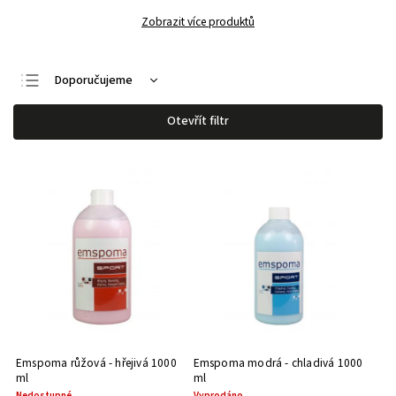
Zobrazit více produktů
Doporučujeme
Nejlevnější
Otevřít filtr
Nejdražší
Nejprodávanější
Abecedně
Emspoma růžová - hřejivá 1000
Emspoma modrá - chladivá 1000
ml
ml
Nedostupné
Vyprodáno