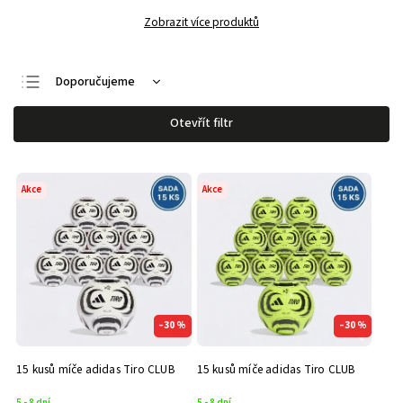
Zobrazit více produktů
Doporučujeme
Nejlevnější
Otevřít filtr
Nejdražší
Nejprodávanější
Akce
Akce
Abecedně
–30 %
–30 %
15 kusů míče adidas Tiro CLUB
15 kusů míče adidas Tiro CLUB
5 - 8 dní
5 - 8 dní