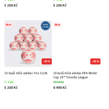
5 200 Kč
5 200 Kč
Akce
Akce
–30 %
–35 %
15 kusů míče adidas Tiro CLUB
10 kusů míče adidas FIFA World
Cup 26™ Trionda League
5 - 8 dní
Skladem
5 200 Kč
6 490 Kč