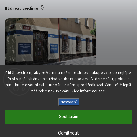
Rádi vás uvidíme! 👇
Chtěli bychom, aby se Vám na našem e-shopu nakupovalo co nejlépe.
Proto naše stránka používá soubory cookies. Budeme rádi, pokud s
nimi budete souhlasit a umožníte nám zprostředkovat Vám ještě lepší
zážitek z nakupování. Více informací
zde
.
Copyright 2026
Belsport.cz
. Všechna práva vyhrazena.
Upravit nastavení cookies
Nastavení
Vytvořil
Shoptet
| Design
Shoptak.cz
Souhlasím
S láskou vyrobilo
Filipesmedia 🧡
Odmítnout