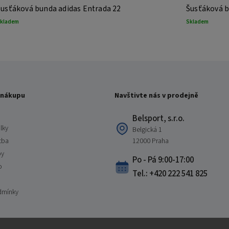
Šusťáková bunda adidas Entrada 22
Šusťáková b
kladem
Skladem
 nákupu
Navštivte nás v prodejně
Belsport, s.r.o.
lky
Belgická 1
tba
12000 Praha
by
Po - Pá 9:00-17:00
o
Tel.: +420 222 541 825
dmínky