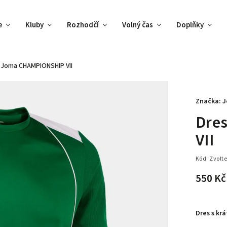
e
Kluby
Rozhodčí
Volný čas
Doplňky
 Joma CHAMPIONSHIP VII
Značka:
J
Dre
VII
Kód:
Zvolte
550 Kč
Dres s kr