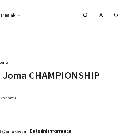
Trénink
Potisk textilu
Vybav svůj tým !
oma
s Joma CHAMPIONSHIP
 variantu
Detailní informace
átkým rukávem.