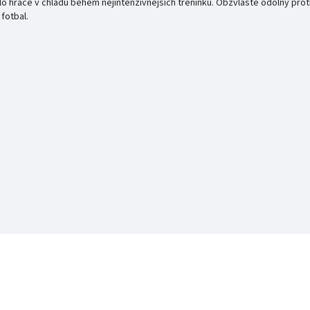
ělo hráče v chladu během nejintenzivnějších tréninků. Obzvláště odolný pro
fotbal.