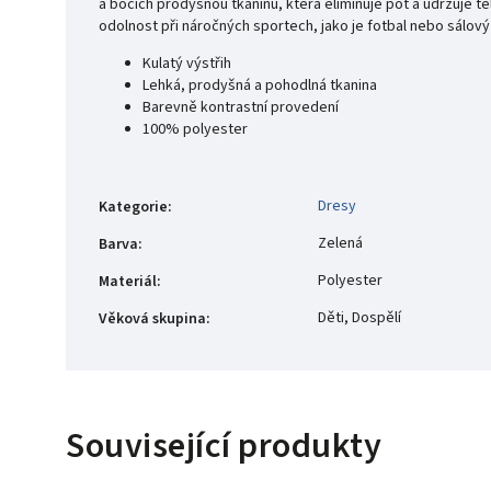
a bocích prodyšnou tkaninu, která eliminuje pot a udržuje t
odolnost při náročných sportech, jako je fotbal nebo sálový 
Kulatý výstřih
Lehká, prodyšná a pohodlná tkanina
Barevně kontrastní provedení
100% polyester
Dresy
Kategorie
:
Zelená
Barva
:
Polyester
Materiál
:
Děti, Dospělí
Věková skupina
:
Související produkty