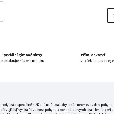
Speciální týmové slevy
Přímí dovozci
Kontaktujte nás pro nabídku
značek Adidas a Leg
prodyšná a speciálně střižená na fotbal, aby hráče neomezovala v pohybu.
ráči zajišťují vynikající volnost pohybu a pohodlí. Je vyrobena z lehké a p