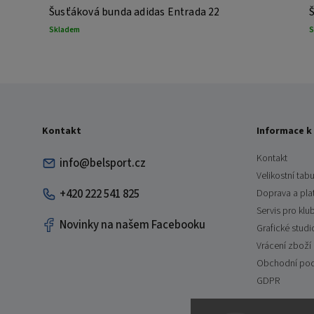
Šusťáková bunda adidas Entrada 22
Skladem
S
Kontakt
Informace k
Kontakt
info@belsport.cz
Velikostní tabu
+420 222 541 825
Doprava a pla
Servis pro klu
Novinky na našem Facebooku
Grafické studi
Vrácení zboží
Obchodní po
GDPR