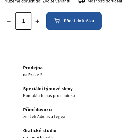
Můžeme doručit do:
Zvolte variantu
Možnosti doručení
Přidat do košíku
Prodejna
na Praze 2
Speciální týmové slevy
Kontaktujte nás pro nabídku
Přímí dovozci
značek Adidas a Legea
Grafické studio
pro potisk textilu