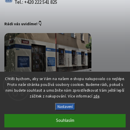
Tel.: +420 222 541 825
Rádi vás uvidíme! 👇
Chtěli bychom, aby se Vám na našem e-shopu nakupovalo co nejlépe.
Proto naše stránka používá soubory cookies. Budeme rádi, pokud s
nimi budete souhlasit a umožníte nám zprostředkovat Vám ještě lepší
zážitek z nakupování. Více informací
zde
.
Copyright 2026
Belsport.cz
. Všechna práva vyhrazena.
Nastavení
Upravit nastavení cookies
Souhlasím
Vytvořil
Shoptet
| Design
Shoptak.cz
S láskou vyrobilo
Filipesmedia 🧡