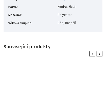
Modrá, Žlutá
Barva
:
Polyester
Materiál
:
Děti, Dospělí
Věková skupina
:
Související produkty
Previous
Next