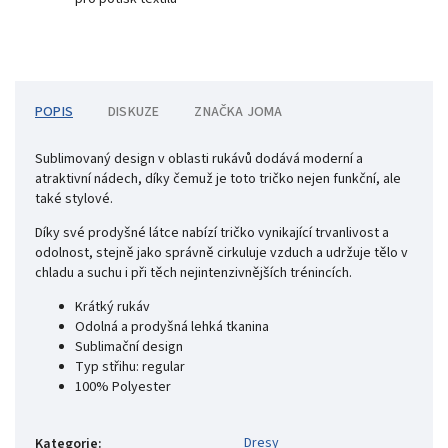
POPIS
DISKUZE
ZNAČKA
JOMA
Sublimovaný design v oblasti rukávů dodává moderní a
atraktivní nádech, díky čemuž je toto tričko nejen funkční, ale
také stylové.
Díky své prodyšné látce nabízí tričko vynikající trvanlivost a
odolnost, stejně jako správně cirkuluje vzduch a udržuje tělo v
chladu a suchu i při těch nejintenzivnějších trénincích.
Krátký rukáv
Odolná a prodyšná lehká tkanina
Sublimační design
Typ střihu: regular
100% Polyester
Dresy
Kategorie
: