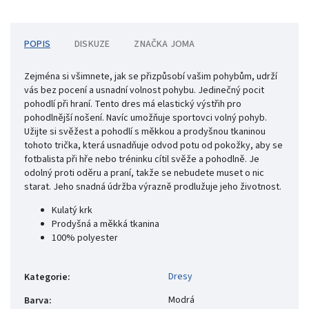
POPIS
DISKUZE
ZNAČKA
JOMA
Zejména si všimnete, jak se přizpůsobí vašim pohybům, udrží
vás bez pocení a usnadní volnost pohybu. Jedinečný pocit
pohodlí při hraní. Tento dres má elastický výstřih pro
pohodlnější nošení. Navíc umožňuje sportovci volný pohyb.
Užijte si svěžest a pohodlí s měkkou a prodyšnou tkaninou
tohoto trička, která usnadňuje odvod potu od pokožky, aby se
fotbalista při hře nebo tréninku cítil svěže a pohodlně. Je
odolný proti oděru a praní, takže se nebudete muset o nic
starat. Jeho snadná údržba výrazně prodlužuje jeho životnost.
Kulatý krk
Prodyšná a měkká tkanina
100% polyester
Dresy
Kategorie
:
Modrá
Barva
: