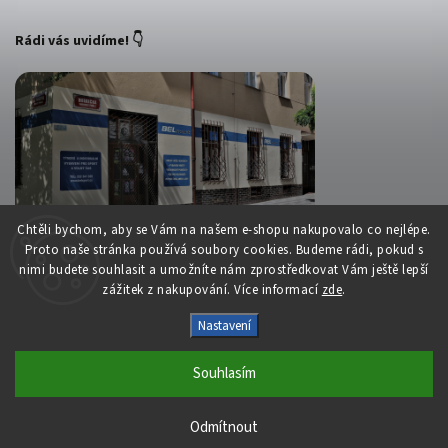
Rádi vás uvidíme! 👇
Chtěli bychom, aby se Vám na našem e-shopu nakupovalo co nejlépe.
Proto naše stránka používá soubory cookies. Budeme rádi, pokud s
nimi budete souhlasit a umožníte nám zprostředkovat Vám ještě lepší
zážitek z nakupování. Více informací
zde
.
Copyright 2026
Belsport.cz
. Všechna práva vyhrazena.
Nastavení
Upravit nastavení cookies
Souhlasím
Vytvořil
Shoptet
| Design
Shoptak.cz
S láskou vyrobilo
Filipesmedia 🧡
Odmítnout