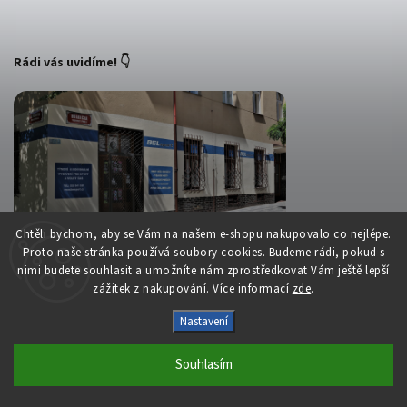
Rádi vás uvidíme! 👇
Chtěli bychom, aby se Vám na našem e-shopu nakupovalo co nejlépe.
Proto naše stránka používá soubory cookies. Budeme rádi, pokud s
nimi budete souhlasit a umožníte nám zprostředkovat Vám ještě lepší
zážitek z nakupování. Více informací
zde
.
Copyright 2026
Belsport.cz
. Všechna práva vyhrazena.
Nastavení
Upravit nastavení cookies
Souhlasím
Vytvořil
Shoptet
| Design
Shoptak.cz
S láskou vyrobilo
Filipesmedia 🧡