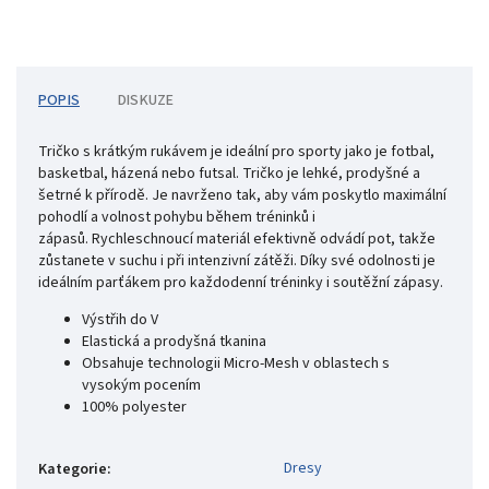
POPIS
DISKUZE
Tričko s krátkým rukávem je ideální pro sporty jako je fotbal,
basketbal, házená nebo futsal.
Tričko je lehké, prodyšné a
šetrné k přírodě. Je navrženo tak, aby vám poskytlo maximální
pohodlí a volnost pohybu během tréninků i
zápasů.
Rychleschnoucí materiál efektivně odvádí pot, takže
zůstanete v suchu i při intenzivní zátěži. Díky své odolnosti je
ideálním parťákem pro každodenní tréninky i soutěžní zápasy.
Výstřih do V
Elastická a prodyšná tkanina
Obsahuje technologii Micro-Mesh v oblastech s
vysokým pocením
100% polyester
Dresy
Kategorie
: