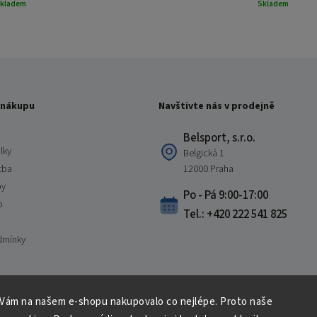
kladem
Skladem
 nákupu
Navštivte nás v prodejně
Belsport, s.r.o.
lky
Belgická 1
tba
12000 Praha
by
Po - Pá 9:00-17:00
o
Tel.: +420 222 541 825
dmínky
 Vám na našem e-shopu nakupovalo co nejlépe. Proto naše
Copyright 2026
Belsport.cz
. Všechna práva vyhrazena.