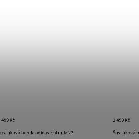
 499 Kč
1 499 Kč
Šusťáková bunda adidas Entrada 22
Šusťáková b