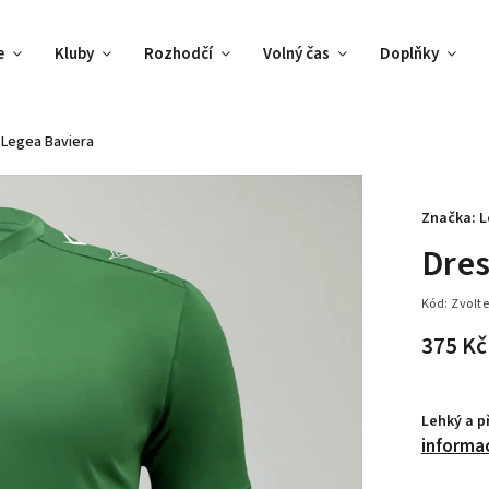
e
Kluby
Rozhodčí
Volný čas
Doplňky
 Legea Baviera
Značka:
L
Dres
Kód:
Zvolte
375 Kč
Lehký a p
informa