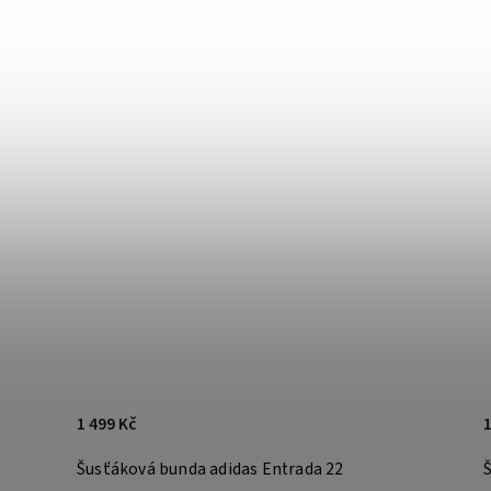
1 499 Kč
1
Šusťáková bunda adidas Entrada 22