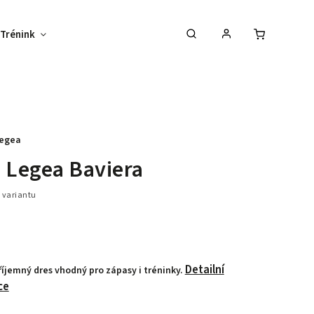
Trénink
Potisk textilu
Vybav svůj tým !
egea
 Legea Baviera
 variantu
Detailní
říjemný dres vhodný pro zápasy i tréninky.
ce