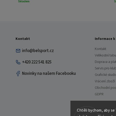
Skladem
S
Kontakt
Informace k
Kontakt
info@belsport.cz
Velikostní tabu
+420 222 541 825
Doprava a pla
Servis pro klu
Novinky na našem Facebooku
Grafické studi
Vrácení zboží
Obchodní po
GDPR
Chtěli bychom, aby se