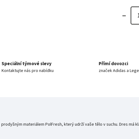
Speciální týmové slevy
Přímí dovozci
Kontaktujte nás pro nabídku
značek Adidas a Leg
rodyšným materiálem PolFresh, který udrží vaše tělo v suchu. Dres má kla