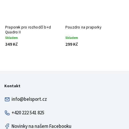
Praporek pro rozhodčí b+d
Pouzdro na praporky
K
Quadro II
c
Skladem
Skladem
S
349 Kč
299 Kč
4
Kontakt
info@belsport.cz
+420 222 541 825
Novinky na našem Facebooku