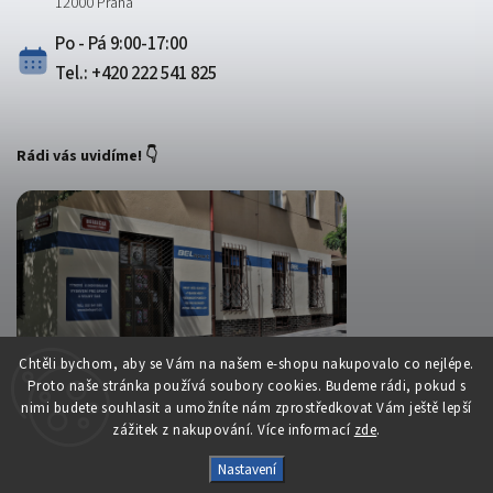
12000 Praha
Po - Pá 9:00-17:00
Tel.: +420 222 541 825
Rádi vás uvidíme! 👇
Chtěli bychom, aby se Vám na našem e-shopu nakupovalo co nejlépe.
Proto naše stránka používá soubory cookies. Budeme rádi, pokud s
nimi budete souhlasit a umožníte nám zprostředkovat Vám ještě lepší
zážitek z nakupování. Více informací
zde
.
Copyright 2026
Belsport.cz
. Všechna práva vyhrazena.
Nastavení
Upravit nastavení cookies