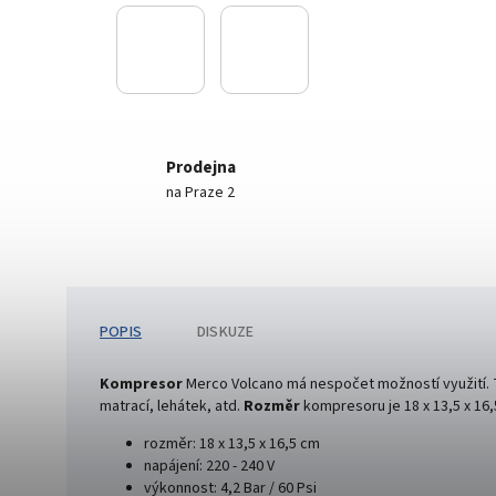
Prodejna
na Praze 2
POPIS
DISKUZE
Kompresor
Merco Volcano má nespočet možností využití. 
matrací, lehátek, atd.
Rozměr
kompresoru je 18 x 13,5 x 16,
rozměr: 18 x 13,5 x 16,5 cm
napájení: 220 - 240 V
výkonnost: 4,2 Bar / 60 Psi