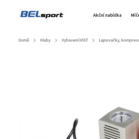
Akční nabídka
Míč
Domů
/
Kluby
/
Vybavení hřišť
/
Lajnovačky, kompres