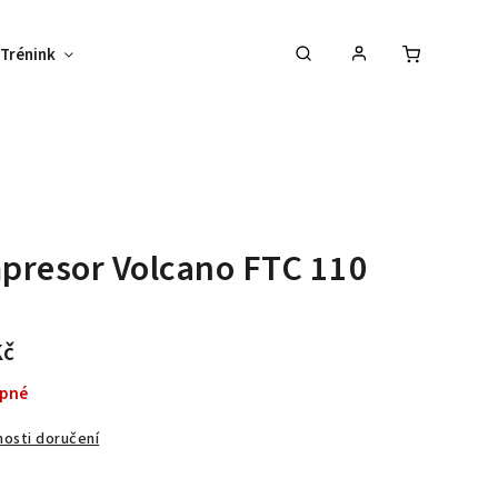
Trénink
Potisk textilu
Vybav svůj tým !
presor Volcano FTC 110
Kč
pné
osti doručení