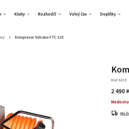
e
Kluby
Rozhodčí
Volný čas
Doplňky
ory
/
Kompresor Volcano FTC 110
Kom
Kód:
6229
2 490 
Nedostu
Možn