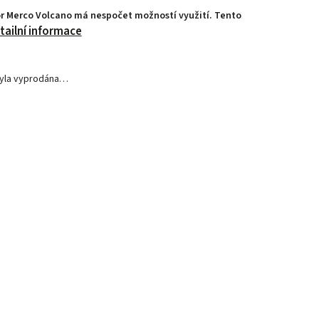
 Merco Volcano má nespočet možností využití. Tento
tailní informace
byla vyprodána…