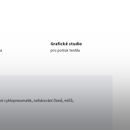
Grafické studio
ea
pro potisk textilu
ění cyklopneumatik, nafukování člunů, míčů,