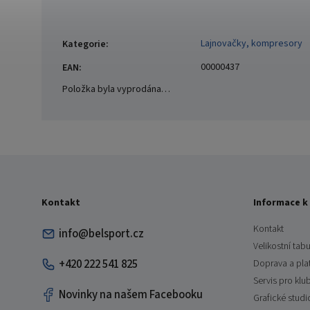
Lajnovačky, kompresory
Kategorie
:
00000437
EAN
:
Položka byla vyprodána…
Kontakt
Informace k
Kontakt
info@belsport.cz
Velikostní tabu
+420 222 541 825
Doprava a pla
Servis pro klu
Novinky na našem Facebooku
Grafické studi