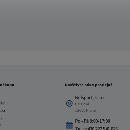
 nákupu
Navštivte nás v prodejně
Belsport, s.r.o.
lky
Belgická 1
tba
12000 Praha
by
Po - Pá 9:00-17:00
o
Tel.: +420 222 541 825