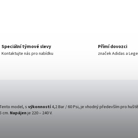
Speciální týmové slevy
Přímí dovozci
Kontaktujte nás pro nabídku
značek Adidas a Leg
Tento model, s
výkonností
4,2 Bar / 60 Psi, je vhodný především pro hušt
5 cm.
Napájen
je 220 – 240 V.