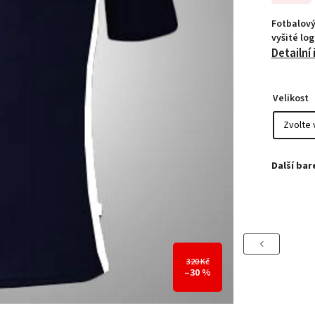
Fotbalový
vyšité lo
Detailní
Velikost
Previous
320 Kč
–30 %