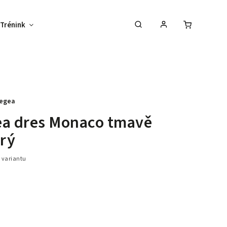
Trénink
Potisk textilu
Vybav svůj tým !
egea
ea dres Monaco tmavě
rý
 variantu
30 %