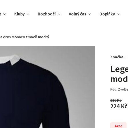
e
Kluby
Rozhodčí
Volný čas
Doplňky
a dres Monaco tmavě modrý
Značka:
L
Leg
mod
Kód:
Zvolte
320 Kč
–
224 Kč
Akce