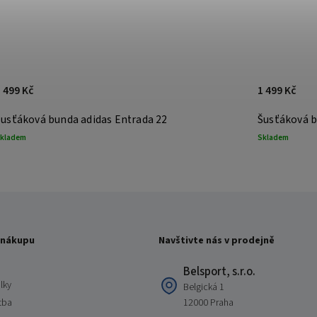
 499 Kč
1 499 Kč
Šusťáková bunda adidas Entrada 22
Šusťáková b
kladem
Skladem
 nákupu
Navštivte nás v prodejně
Belsport, s.r.o.
lky
Belgická 1
tba
12000 Praha