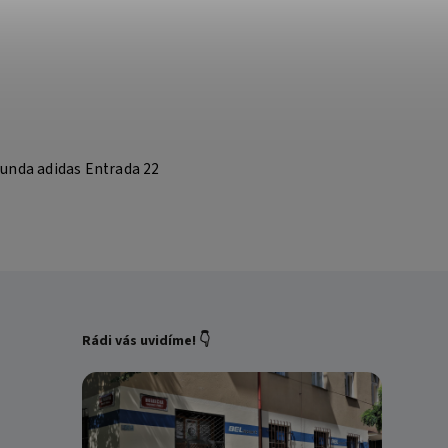
unda adidas Entrada 22
Rádi vás uvidíme! 👇