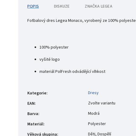
POPIS
DISKUZE
ZNAČKA
LEGEA
Fotbalový dres Legea Monaco, vyrobený ze 100% polyesteru
100% polyester
vyšité logo
materiál PolFresh odvádějící vlhkost
Dresy
Kategorie
:
Zvolte variantu
EAN
:
Modrá
Barva
:
Polyester
Materiál
:
Děti, Dospělí
Věková skupina
: