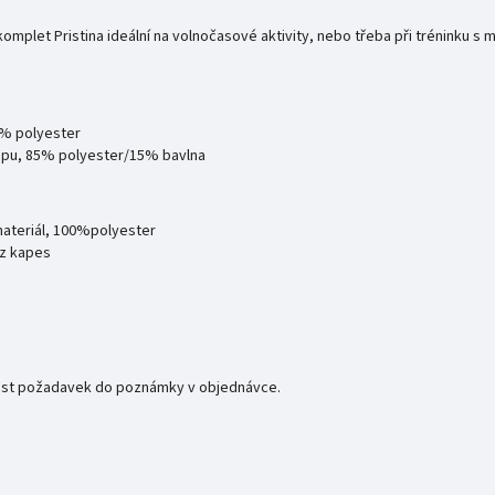
mplet Pristina ideální na volnočasové aktivity, nebo třeba při tréninku s 
0% polyester
ipu, 85% polyester/15% bavlna
 materiál, 100%polyester
ez kapes
 úvést požadavek do poznámky v objednávce.