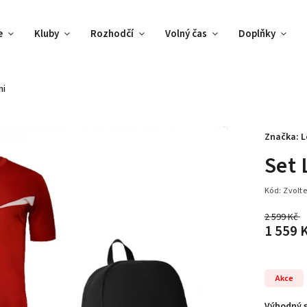
e
Kluby
Rozhodčí
Volný čas
Doplňky
ni
Značka:
L
Set 
Kód:
Zvolte
2 599 Kč
1 559 
Akce
Výhodný s