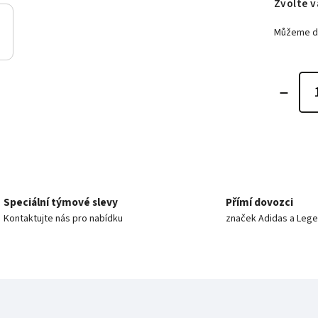
Zvolte v
Můžeme do
Speciální týmové slevy
Přímí dovozci
Kontaktujte nás pro nabídku
značek Adidas a Leg