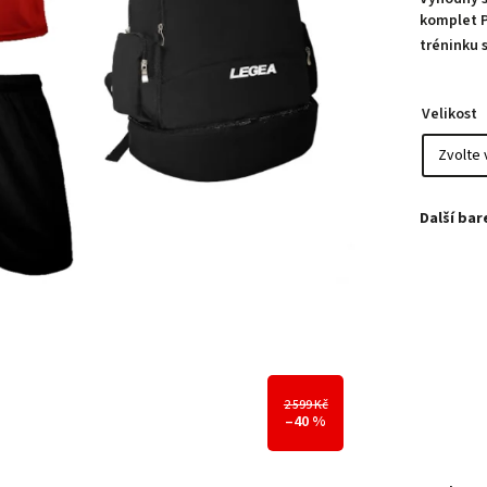
komplet P
tréninku 
Velikost
2 599 Kč
–40 %