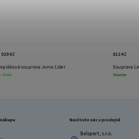
 029 Kč
812 Kč
Tepláková souprava Joma Lider
Souprava Le
 - 10 dní
Skladem
 nákupu
Navštivte nás v prodejně
Belsport, s.r.o.