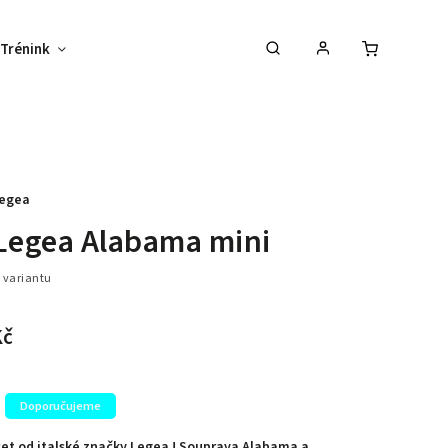
Trénink
Potisk textilu
Vybav svůj tým !
egea
Legea Alabama mini
 variantu
–40 %
Kč
Doporučujeme
et od italské značky Legea ! Souprava Alabama a