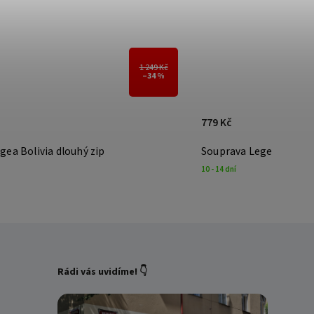
1 249 Kč
–34 %
779 Kč
gea Bolivia dlouhý zip
Souprava Legea Cuba d
10 - 14 dní
Rádi vás uvidíme! 👇