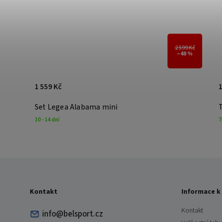
99 Kč
2 599 Kč
0 %
–40 %
1 559 Kč
1
Set Legea Alabama mini
10 - 14 dní
7
Kontakt
Informace k
Kontakt
info@belsport.cz