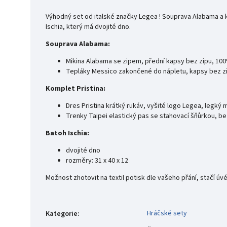
Výhodný set od italské značky Legea ! Souprava Alabama a ko
Ischia, který má dvojité dno.
Souprava Alabama:
Mikina Alabama se zipem, přední kapsy bez zipu, 10
Tepláky Messico zakončené do nápletu, kapsy bez z
Komplet Pristina:
Dres Pristina krátký rukáv, vyšité logo Legea, legký
Trenky Taipei elastický pas se stahovací šňůrkou, b
Batoh Ischia:
dvojité dno
rozměry: 31 x 40 x 12
Možnost zhotovit na textil potisk dle vašeho přání, stačí
Hráčské sety
Kategorie
: