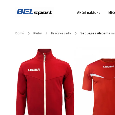
Akční nabídka
Míč
Domů
/
Kluby
/
Hráčské sety
/
Set Legea Alabama mi