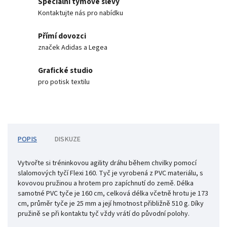
Speciální týmové slevy
Kontaktujte nás pro nabídku
Přímí dovozci
značek Adidas a Legea
Grafické studio
pro potisk textilu
POPIS
DISKUZE
Vytvořte si tréninkovou agility dráhu během chvilky pomocí
slalomových tyčí Flexi 160. Tyč je vyrobená z PVC materiálu, s
kovovou pružinou a hrotem pro zapíchnutí do země. Délka
samotné PVC tyče je 160 cm, celková délka včetně hrotu je 173
cm, průměr tyče je 25 mm a její hmotnost přibližně 510 g. Díky
pružině se při kontaktu tyč vždy vrátí do původní polohy.