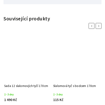
Související produkty
Previous
Next
Sada 12 slalomových tyčí 170cm
Slalomová tyč s bodcem 170cm
2 - 3 dny
2 - 3 dny
1 490 Kč
115 Kč