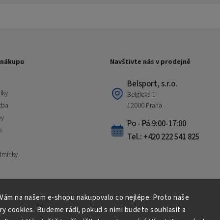
 nákupu
Navštivte nás v prodejně
Belsport, s.r.o.
lky
Belgická 1
tba
12000 Praha
by
Po - Pá 9:00-17:00
o
Tel.: +420 222 541 825
dmínky
 Vám na našem e-shopu nakupovalo co nejlépe. Proto naše
Copyright 2026
Belsport.cz
. Všechna práva vyhrazena.
ry cookies. Budeme rádi, pokud s nimi budete souhlasit a
Upravit nastavení cookies