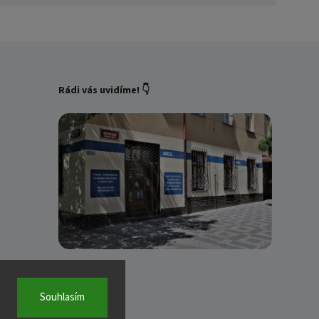
Rádi vás uvidíme! 👇
Souhlasím