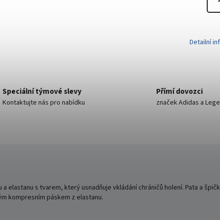
Detailní i
Speciální týmové slevy
Přímí dovozci
Kontaktujte nás pro nabídku
značek Adidas a Leg
elastanu s tvarem, který usnadňuje vkládání chráničů holení. Pata a špička
ným kompresním páskem z elastanu.