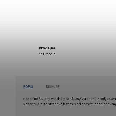
Prodejna
na Praze 2
POPIS
DISKUZE
Pohodlné štulpny vhodné pro zápasy vyrobené z polyesteru a 
Nohavička je ze strečové bavlny s přiléhavým odstupňova