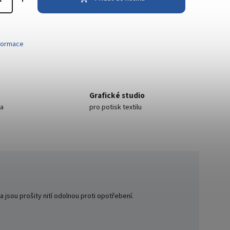
nformace
Grafické studio
ea
pro potisk textilu
 jsou prošity nití odolnou proti opotřebení.