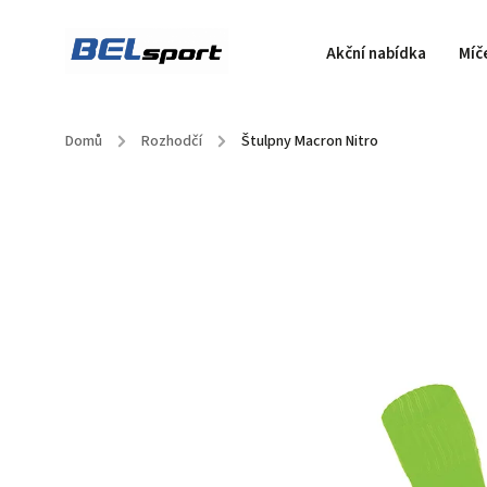
Akční nabídka
Míč
Domů
/
Rozhodčí
/
Štulpny Macron Nitro