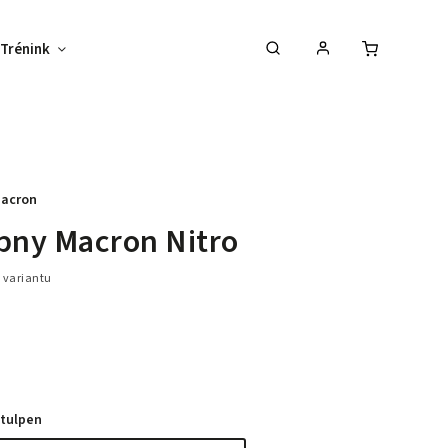
Trénink
Potisk textilu
Vybav svůj tým !
acron
pny Macron Nitro
 variantu
štulpen