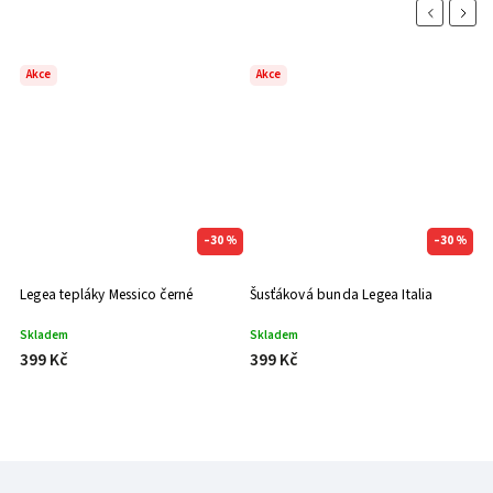
Previous
Next
Akce
Akce
 %
–30 %
–30 %
Legea tepláky Messico černé
Šusťáková bunda Legea Italia
Skladem
Skladem
399 Kč
399 Kč