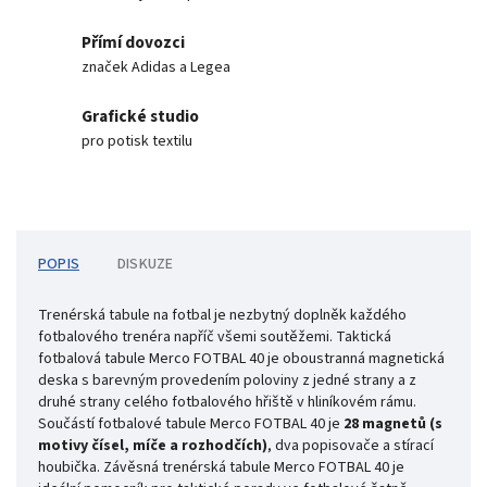
Přímí dovozci
značek Adidas a Legea
Grafické studio
pro potisk textilu
POPIS
DISKUZE
Trenérská tabule na fotbal je nezbytný doplněk každého
fotbalového trenéra napříč všemi soutěžemi. Taktická
fotbalová tabule Merco FOTBAL 40 je oboustranná magnetická
deska s barevným provedením poloviny z jedné strany a z
druhé strany celého fotbalového hřiště v hliníkovém rámu.
Součástí fotbalové tabule Merco FOTBAL 40 je
28 magnetů (s
motivy čísel, míče a rozhodčích)
, dva popisovače a stírací
houbička. Závěsná trenérská tabule Merco FOTBAL 40 je