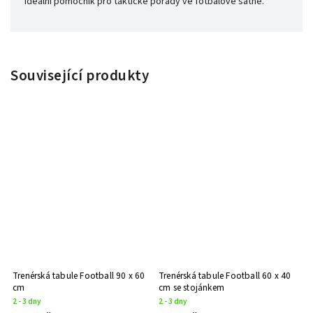
ideální pomocník pro taktické porady ve fotbalové šatně.
Související produkty
Trenérská tabule Football 90 x 60
Trenérská tabule Football 60 x 40
cm
cm se stojánkem
2 - 3 dny
2 - 3 dny