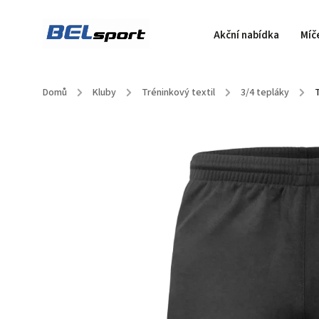
Akční nabídka
Míč
Domů
/
Kluby
/
Tréninkový textil
/
3/4 tepláky
/