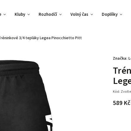
e
Kluby
Rozhodčí
Volný čas
Doplňky
Tréninkové 3/4 tepláky Legea Pinocchietto Pitt
Značka:
L
Trén
Lege
Kód:
Zvolte
589 Kč