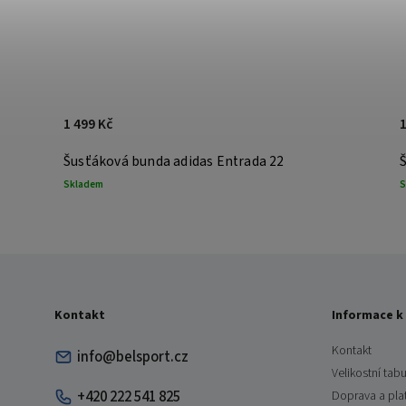
1 499 Kč
1
Šusťáková bunda adidas Entrada 22
Skladem
S
Kontakt
Informace k
Kontakt
info@belsport.cz
Velikostní tabu
+420 222 541 825
Doprava a pla