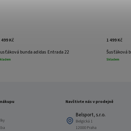
 499 Kč
1 499 Kč
Šusťáková bunda adidas Entrada 22
Šusťáková b
kladem
Skladem
 nákupu
Navštivte nás v prodejně
Belsport, s.r.o.
lky
Belgická 1
tba
12000 Praha