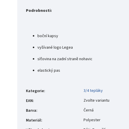
Podrobnosti:
boční kapsy
vyšívané logo Legea
síťovina na zadní straně nohavic
elastický pas
3/4 tepláky
Kategorie
:
Zvolte variantu
EAN
:
Černá
Barva
:
Polyester
Materiál
: