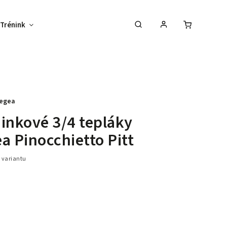
Trénink
Potisk textilu
Vybav svůj tým !
egea
inkové 3/4 tepláky
a Pinocchietto Pitt
 variantu