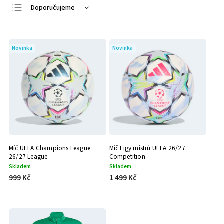
Doporučujeme
Nejlevnější
Nejdražší
Novinka
Novinka
Nejprodávanější
Abecedně
Míč UEFA Champions League
Míč Ligy mistrů UEFA 26/27
26/27 League
Competition
Skladem
Skladem
999 Kč
1 499 Kč