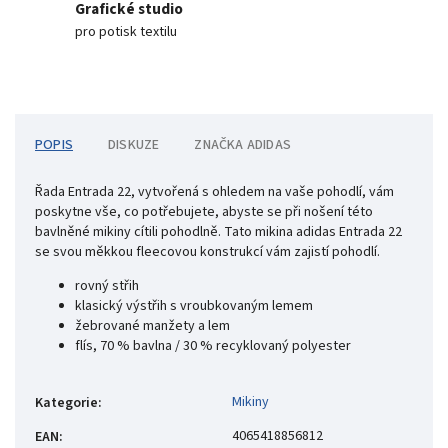
Grafické studio
pro potisk textilu
POPIS
DISKUZE
ZNAČKA
ADIDAS
Řada Entrada 22, vytvořená s ohledem na vaše pohodlí, vám
poskytne vše, co potřebujete, abyste se při nošení této
bavlněné mikiny cítili pohodlně. Tato mikina adidas Entrada 22
se svou měkkou fleecovou konstrukcí vám zajistí pohodlí.
rovný střih
klasický výstřih s vroubkovaným lemem
žebrované manžety a lem
flís, 70 % bavlna / 30 % recyklovaný polyester
Mikiny
Kategorie
:
4065418856812
EAN
: