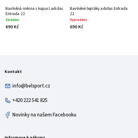
Bavlněná mikina s kapucí adidas
Bavlněné tepláky adidas Entrada
Entrada 22
22
Skladem
Vyprodáno
690 Kč
690 Kč
Kontakt
info@belsport.cz
+420 222 541 825
Novinky na našem Facebooku
Informace k nákupu