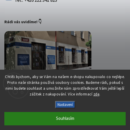
Tel.: +420 222 541 825
Rádi vás uvidíme! 👇
Chtěli bychom, aby se Vám na našem e-shopu nakupovalo co nejlépe.
Proto naše stránka používá soubory cookies. Budeme rádi, pokud s
nimi budete souhlasit a umožníte nám zprostředkovat Vám ještě lepší
zážitek z nakupování. Více informací
zde
.
Copyright 2026
Belsport.cz
. Všechna práva vyhrazena.
Nastavení
Upravit nastavení cookies
Vytvořil
Shoptet
| Design
Shoptak.cz
Souhlasím
S láskou vyrobilo
Filipesmedia 🧡