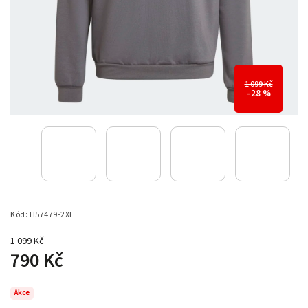
1 099 Kč
–28 %
Kód:
H57479-2XL
1 099 Kč
–28 %
790 Kč
Akce