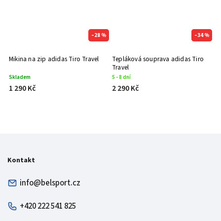
–28 %
–34 %
Mikina na zip adidas Tiro Travel
Tepláková souprava adidas Tiro
Travel
Skladem
5 - 8 dní
1 290 Kč
2 290 Kč
Kontakt
info@belsport.cz
+420 222 541 825