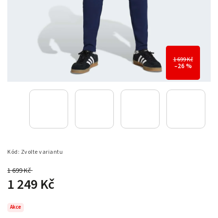
1 699 Kč
–26 %
Kód:
Zvolte variantu
1 699 Kč
–26 %
1 249 Kč
Akce