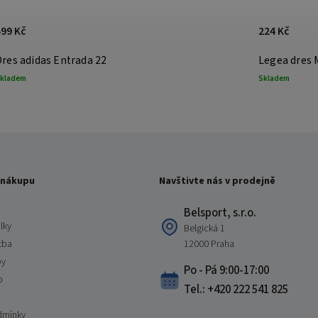
499 Kč
224 Kč
Dres adidas Entrada 22
Legea dres 
kladem
Skladem
 nákupu
Navštivte nás v prodejně
Belsport, s.r.o.
lky
Belgická 1
tba
12000 Praha
by
Po - Pá 9:00-17:00
o
Tel.: +420 222 541 825
dmínky