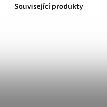
Související produkty
9 Kč
8 %