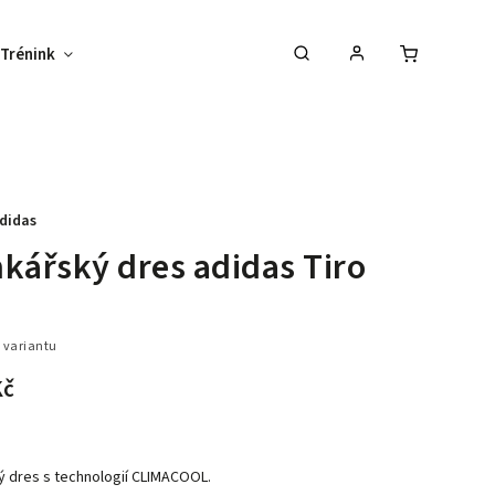
Trénink
Potisk textilu
Vybav svůj tým !
didas
kářský dres adidas Tiro
 variantu
Kč
ý dres s technologií CLIMACOOL.