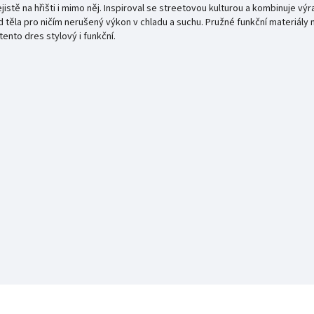
stě na hřišti i mimo něj. Inspiroval se streetovou kulturou a kombinuje vý
 těla pro ničím nerušený výkon v chladu a suchu. Pružné funkční materiál
tento dres stylový i funkční.