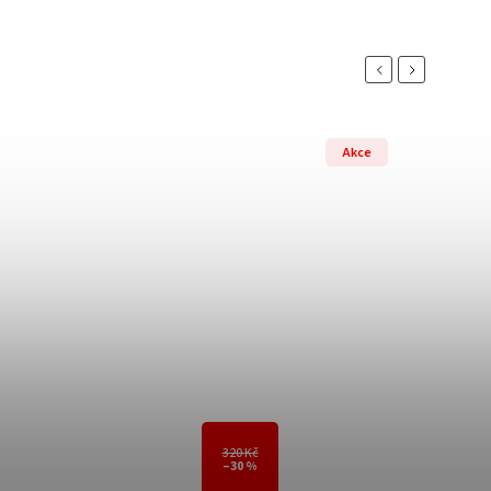
Previous
Next
Akce
320 Kč
–30 %