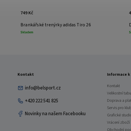
749 Kč
dra 25
Brankářské trenýrky adidas Tiro 26
Skladem
S
Kontakt
Informace k
Kontakt
info@belsport.cz
Velikostní tabu
+420 222 541 825
Doprava a pla
Servis pro klu
Novinky na našem Facebooku
Grafické studi
Vrácení zboží
Obchodní po