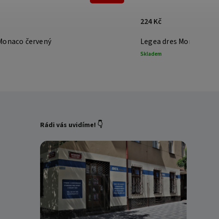
224 Kč
Monaco červený
Legea dres Monaco tm
Skladem
Rádi vás uvidíme! 👇