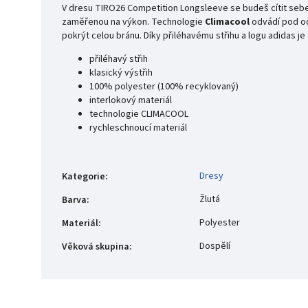
V dresu TIRO26 Competition Longsleeve se budeš cítit sebeji
zaměřenou na výkon. Technologie
Climacool
odvádí pod od
pokrýt celou bránu. Díky přiléhavému střihu a logu adidas je 
přiléhavý střih
klasický výstřih
100% polyester (100% recyklovaný)
interlokový materiál
technologie CLIMACOOL
rychleschnoucí materiál
Dresy
Kategorie
:
Žlutá
Barva
:
Polyester
Materiál
:
Dospělí
Věková skupina
: