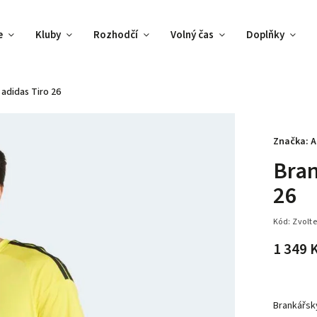
e
Kluby
Rozhodčí
Volný čas
Doplňky
 adidas Tiro 26
Značka:
A
Bran
26
Kód:
Zvolte
1 349 
Brankářsk