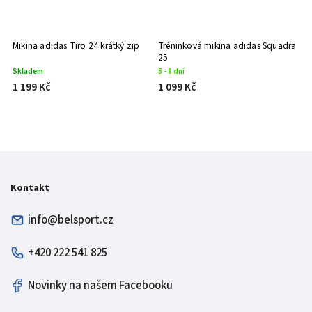
 %
et
Mikina adidas Tiro 24 krátký zip
Tréninková mikina adidas Squadra
Mi
25
Skladem
5 - 8 dní
5 
1 199 Kč
1 099 Kč
1
Kontakt
info@belsport.cz
+420 222 541 825
Novinky na našem Facebooku