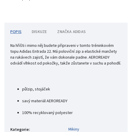
POPIS
DISKUZE
ZNAČKA
ADIDAS
Na hřišti i mimo něj budete připraveni v tomto tréninkovém
topu Adidas Entrada 22. Má poloviční zip a elastické manžety
na rukávech zajistí, že vám dokonale padne. AEROREADY
odvádí vlhkost od pokožky, takže zůstanete v suchu a pohodlí.
půlzip, stojáček
savý materiál AEROREADY
100% recyklovaný polyester
Mikiny
Kategorie
: