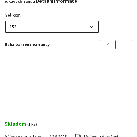
Detailní informace
rukávech zajistí
Velikost
Previous
Next
Skladem
(1 ks)
Můžeme doručit do:
12.8.2026
Možnosti doručení