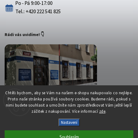
Po - Pá 9:00-17:00
Tel.: +420 222 541 825
Rádi vás uvidíme! 👇
Chtěli bychom, aby se Vám na našem e-shopu nakupovalo co nejlépe.
Proto naše stránka používá soubory cookies. Budeme rádi, pokud s
nimi budete souhlasit a umožníte nám zprostředkovat Vám ještě lepší
zážitek z nakupování. Více informací
zde
.
Copyright 2026
Belsport.cz
. Všechna práva vyhrazena.
Nastavení
Upravit nastavení cookies
Souhlasím
Vytvořil
Shoptet
| Design
Shoptak.cz