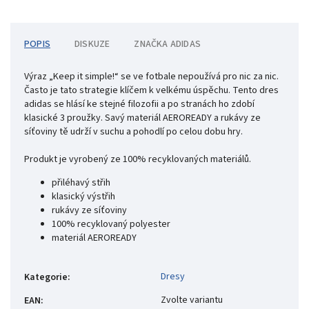
POPIS
DISKUZE
ZNAČKA
ADIDAS
Výraz „Keep it simple!“ se ve fotbale nepoužívá pro nic za nic.
Často je tato strategie klíčem k velkému úspěchu. Tento dres
adidas se hlásí ke stejné filozofii a po stranách ho zdobí
klasické 3 proužky. Savý materiál AEROREADY a rukávy ze
síťoviny tě udrží v suchu a pohodlí po celou dobu hry.
Produkt je vyrobený ze 100% recyklovaných materiálů.
přiléhavý střih
klasický výstřih
rukávy ze síťoviny
100% recyklovaný polyester
materiál AEROREADY
Dresy
Kategorie
:
Zvolte variantu
EAN
: