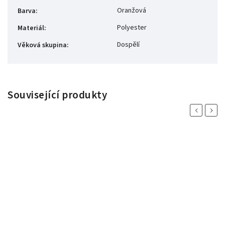
Oranžová
Barva
:
Polyester
Materiál
:
Dospělí
Věková skupina
:
Související produkty
Previous
Next
 %