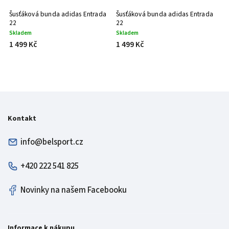
Šusťáková bunda adidas Entrada
Šusťáková bunda adidas Entrada
Š
22
22
2
Skladem
Skladem
S
1 499 Kč
1 499 Kč
1
Kontakt
info@belsport.cz
+420 222 541 825
Novinky na našem Facebooku
Informace k nákupu