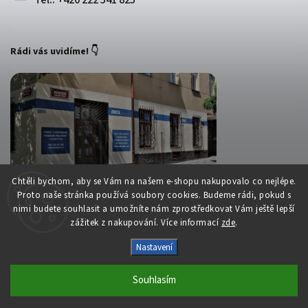
Tel.: +420 222 541 825
Rádi vás uvidíme! 👇
Chtěli bychom, aby se Vám na našem e-shopu nakupovalo co nejlépe.
Proto naše stránka používá soubory cookies. Budeme rádi, pokud s
nimi budete souhlasit a umožníte nám zprostředkovat Vám ještě lepší
zážitek z nakupování. Více informací
zde
.
Copyright 2026
Belsport.cz
. Všechna práva vyhrazena.
Nastavení
Upravit nastavení cookies
Souhlasím
Vytvořil
Shoptet
| Design
Shoptak.cz
S láskou vyrobilo
Filipesmedia 🧡