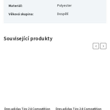
Polyester
Materiál
:
Dospělí
Věková skupina
:
Související produkty
Previous
Next
Dres adidas Tiro 24 Competition
Dres adidas Tiro 24 Competition
D