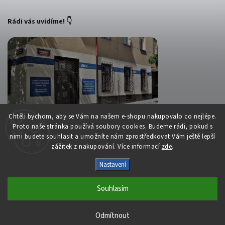
Rádi vás uvidíme! 👇
Chtěli bychom, aby se Vám na našem e-shopu nakupovalo co nejlépe.
Proto naše stránka používá soubory cookies. Budeme rádi, pokud s
nimi budete souhlasit a umožníte nám zprostředkovat Vám ještě lepší
zážitek z nakupování. Více informací
zde
.
Copyright 2026
Belsport.cz
. Všechna práva vyhrazena.
Nastavení
Upravit nastavení cookies
Souhlasím
Vytvořil
Shoptet
| Design
Shoptak.cz
S láskou vyrobilo
Filipesmedia 🧡
Odmítnout