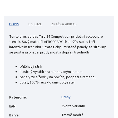
POPIS
DISKUZE
ZNAČKA
ADIDAS
Tento dres adidas Tiro 24 Competition je ideální volbou pro
trénink. Savý materiál AEROREADY tě udrží v suchu i při
intenzivním tréninku. Strategicky umístěné panely ze síťoviny
se postarají o lepší prodyšnost a dopřejí ti pohodlí.
přiléhavý střih
klasický výstřih s vroubkovaným lemem
panely ze síťoviny na bocích, podpaží a ramenou
úplet, 100% recyklovaný polyester
Dresy
Kategorie
:
Zvolte variantu
EAN
:
Tmavě modrá
Barva
: