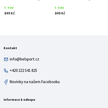
5 - 8 dní
5 - 8 dní
S
849 Kč
849 Kč
8
Kontakt
info@belsport.cz
+420 222 541 825
Novinky na našem Facebooku
Informace k nákupu