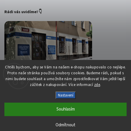
Rádi vás uvidíme! 👇
Chtěli bychom, aby se Vám na našem e-shopu nakupovalo co nejlépe.
Proto naše stránka používá soubory cookies. Budeme rádi, pokud s
nimi budete souhlasit a umožníte nám zprostředkovat Vám ještě lepší
zážitek z nakupování. Více informací
zde
.
Copyright 2026
Belsport.cz
. Všechna práva vyhrazena.
Nastavení
Upravit nastavení cookies
Souhlasím
Vytvořil
Shoptet
| Design
Shoptak.cz
S láskou vyrobilo
Filipesmedia 🧡
Odmítnout