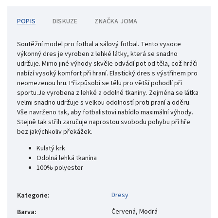
POPIS
DISKUZE
ZNAČKA
JOMA
Soutěžní model pro fotbal a sálový fotbal. Tento vysoce
výkonný dres je vyroben z lehké látky, která se snadno
udržuje. Mimo jiné výhody skvěle odvádí pot od těla, což hráči
nabízí vysoký komfort při hraní. Elastický dres s výstřihem pro
neomezenou hru. Přizpůsobí se tělu pro větší pohodlí při
sportu.Je vyrobena z lehké a odolné tkaniny. Zejména se látka
velmi snadno udržuje s velkou odolností proti praní a oděru.
Vše navrženo tak, aby fotbalistovi nabídlo maximální výhody.
Stejně tak střih zaručuje naprostou svobodu pohybu při hře
bez jakýchkoliv překážek.
Kulatý krk
Odolná lehká tkanina
100% polyester
Dresy
Kategorie
:
Červená, Modrá
Barva
: