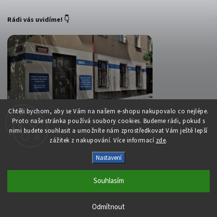
Rádi vás uvidíme! 👇
Chtěli bychom, aby se Vám na našem e-shopu nakupovalo co nejlépe.
Proto naše stránka používá soubory cookies. Budeme rádi, pokud s
nimi budete souhlasit a umožníte nám zprostředkovat Vám ještě lepší
zážitek z nakupování. Více informací
zde
.
Copyright 2026
Belsport.cz
. Všechna práva vyhrazena.
Nastavení
Upravit nastavení cookies
Souhlasím
Vytvořil
Shoptet
| Design
Shoptak.cz
S láskou vyrobilo
Filipesmedia 🧡
Odmítnout