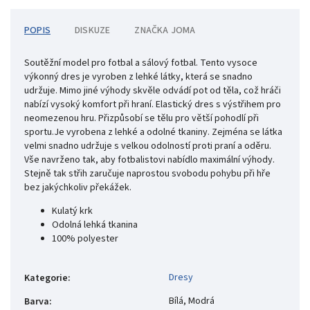
POPIS
DISKUZE
ZNAČKA
JOMA
Soutěžní model pro fotbal a sálový fotbal. Tento vysoce
výkonný dres je vyroben z lehké látky, která se snadno
udržuje. Mimo jiné výhody skvěle odvádí pot od těla, což hráči
nabízí vysoký komfort při hraní. Elastický dres s výstřihem pro
neomezenou hru. Přizpůsobí se tělu pro větší pohodlí při
sportu.Je vyrobena z lehké a odolné tkaniny. Zejména se látka
velmi snadno udržuje s velkou odolností proti praní a oděru.
Vše navrženo tak, aby fotbalistovi nabídlo maximální výhody.
Stejně tak střih zaručuje naprostou svobodu pohybu při hře
bez jakýchkoliv překážek.
Kulatý krk
Odolná lehká tkanina
100% polyester
Dresy
Kategorie
:
Bílá, Modrá
Barva
: