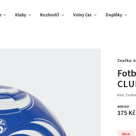
e
Kluby
Rozhodčí
Volný čas
Doplňky
Značka:
A
Fotb
CLU
Kód:
Zvolte
499 Kč
–
375 Kč
Akce