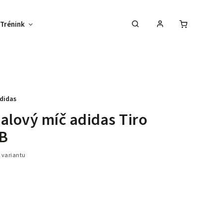
Trénink
Potisk textilu
Vybav svůj tým !
didas
alový míč adidas Tiro
B
 variantu
24 %