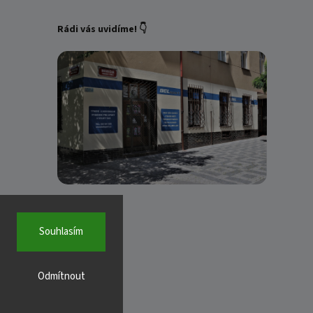
Rádi vás uvidíme! 👇
Souhlasím
Odmítnout