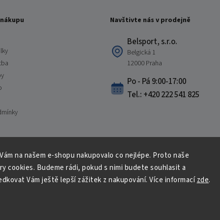
 nákupu
Navštivte nás v prodejně
Belsport, s.r.o.
lky
Belgická 1
tba
12000 Praha
by
Po - Pá 9:00-17:00
o
Tel.: +420 222 541 825
dmínky
 Vám na našem e-shopu nakupovalo co nejlépe. Proto naše
Copyright 2026
Belsport.cz
. Všechna práva vyhrazena.
ry cookies. Budeme rádi, pokud s nimi budete souhlasit a
Upravit nastavení cookies
dkovat Vám ještě lepší zážitek z nakupování. Více informací
zde
.
Vytvořil
Shoptet
| Design
Shoptak.cz
S láskou vyrobilo
Filipesmedia 🧡