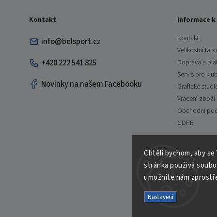
Kontakt
Informace k
Kontakt
info@belsport.cz
Velikostní tabu
+420 222 541 825
Doprava a pla
Servis pro klu
Novinky na našem Facebooku
Grafické studi
Vrácení zboží
Obchodní po
GDPR
Chtěli bychom, aby se
stránka používá soubo
umožníte nám zprostře
Nastavení