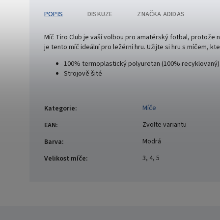
POPIS
DISKUZE
ZNAČKA
ADIDAS
Míč Tiro Club je vaší volbou pro amatérský fotbal, protože 
je tento míč ideální pro ležérní hru. Užijte si hru s míčem, 
100% termoplastický polyuretan (100% recyklovaný)
Strojově šité
Míče
Kategorie
:
Zvolte variantu
EAN
:
Modrá
Barva
:
3, 4, 5
Velikost míče
: