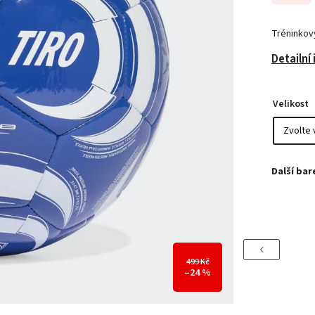
Tréninkový
Detailní
Velikost
Previous
499 Kč
–24 %