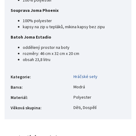
100% polyester
Souprava Joma Phoenix
100% polyester
kapsy na zip u tepláků, mikina kapsy bez zipu
Batoh Joma Estadio
oddělený prostor na boty
rozměry: 46 cm x 32 cm x 20 cm
obsah 23,8 litru
Hráčské sety
Kategorie
:
Modrá
Barva
:
Polyester
Materiál
:
Děti, Dospělí
Věková skupina
: