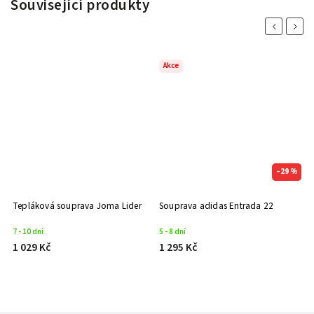
Související produkty
Previous
Next
Akce
A
–29 %
Tepláková souprava Joma Lider
Souprava adidas Entrada 22
S
7 - 10 dní
5 - 8 dní
10
1 029 Kč
1 295 Kč
8