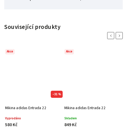
Související produkty
Previous
Next
Akce
Akce
 %
–31 %
Mikina adidas Entrada 22
Mikina adidas Entrada 22
Vyprodáno
Skladem
580 Kč
849 Kč