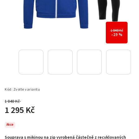
1 848 Kč
–29 %
Kód:
Zvolte variantu
1 848 Kč
–29 %
1 295 Kč
Akce
Souprava s mikinou na zip vyrobená částečně z recyklovaných