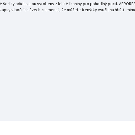
vé šortky adidas jsou vyrobeny z lehké tkaniny pro pohodlný pocit. AEROREA
kapsy v bočních švech znamenají, že můžete trenýrky využít na hřišti i mimo