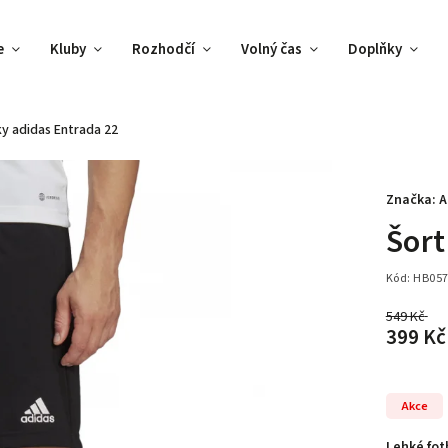
e
Kluby
Rozhodčí
Volný čas
Doplňky
y adidas Entrada 22
Značka:
A
Šort
Kód:
HB057
549 Kč
–
399 Kč
Akce
Lehké fot