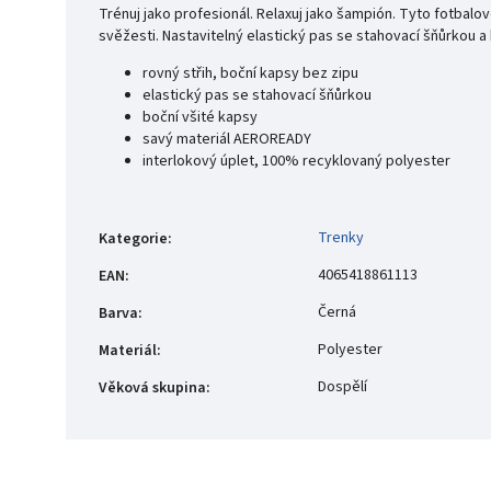
Trénuj jako profesionál. Relaxuj jako šampión. Tyto fotbalo
svěžesti. Nastavitelný elastický pas se stahovací šňůrkou a 
rovný střih, boční kapsy bez zipu
elastický pas se stahovací šňůrkou
boční všité kapsy
savý materiál AEROREADY
interlokový úplet, 100% recyklovaný polyester
Trenky
Kategorie
:
4065418861113
EAN
:
Černá
Barva
:
Polyester
Materiál
:
Dospělí
Věková skupina
: