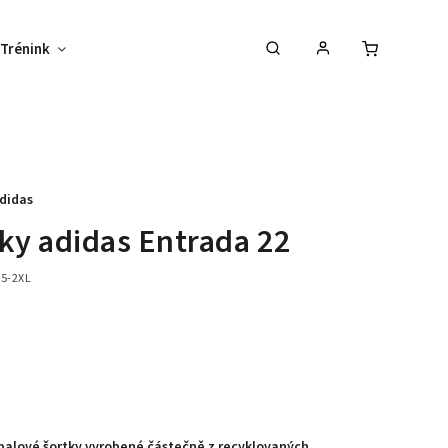
Trénink
Potisk textilu
Vybav svůj tým !
didas
ky adidas Entrada 22
5-2XL
27 %
balové šortky vyrobené částečně z recyklovaných