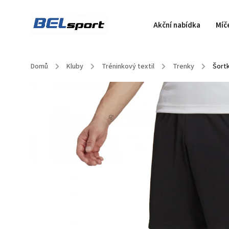
Akční nabídka
Míč
Domů
/
Kluby
/
Tréninkový textil
/
Trenky
/
Šortk