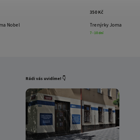
350 Kč
oma Nobel
Trenýrky Joma Nobel
7 - 10 dní
Rádi vás uvidíme! 👇