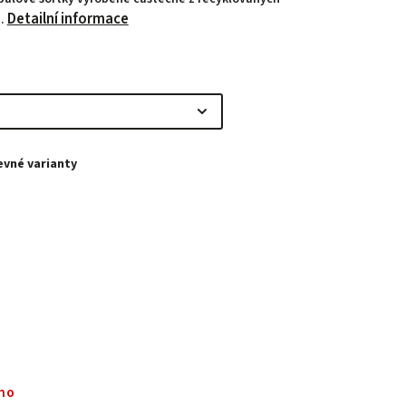
Detailní informace
ů.
no