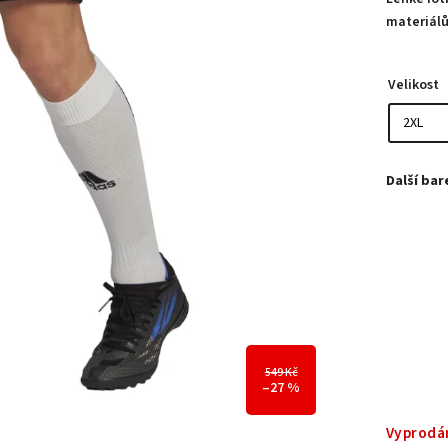
materiál
Velikost
549 Kč
–27 %
Vyprodá