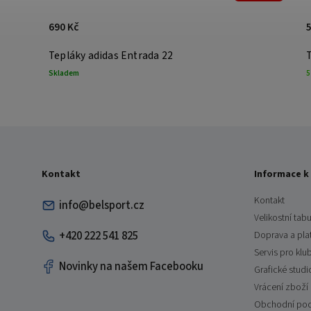
690 Kč
Tepláky adidas Entrada 22
T
Skladem
5
Kontakt
Informace k
Kontakt
info@belsport.cz
Velikostní tabu
+420 222 541 825
Doprava a pla
Servis pro klu
Novinky na našem Facebooku
Grafické studi
Vrácení zboží
Obchodní po