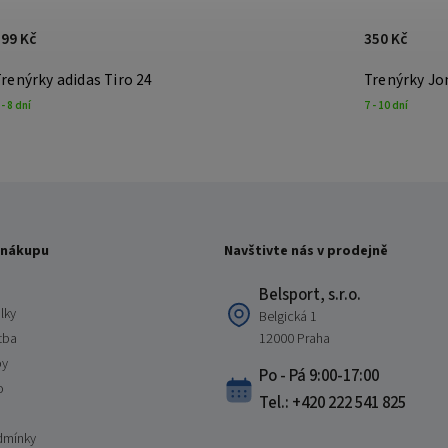
599 Kč
350 Kč
renýrky adidas Tiro 24
Trenýrky J
 - 8 dní
7 - 10 dní
 nákupu
Navštivte nás v prodejně
Belsport, s.r.o.
lky
Belgická 1
tba
12000 Praha
by
Po - Pá 9:00-17:00
o
Tel.: +420 222 541 825
dmínky