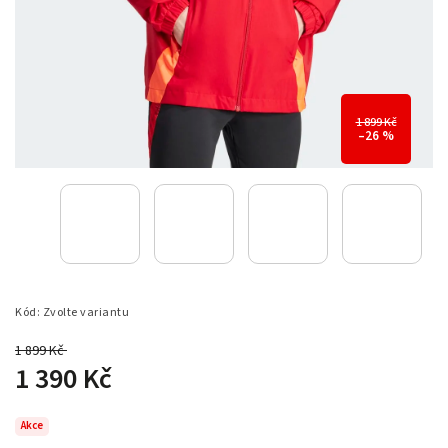
1 899 Kč
–26 %
Kód:
Zvolte variantu
1 899 Kč
–26 %
1 390 Kč
Akce