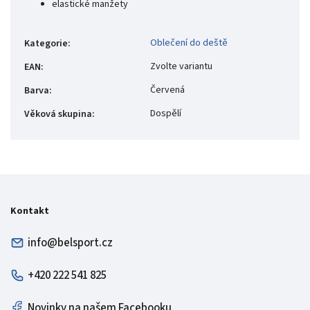
elastické manžety
Oblečení do deště
Kategorie
:
Zvolte variantu
EAN
:
Červená
Barva
:
Dospělí
Věková skupina
:
Kontakt
info@belsport.cz
+420 222 541 825
Novinky na našem Facebooku