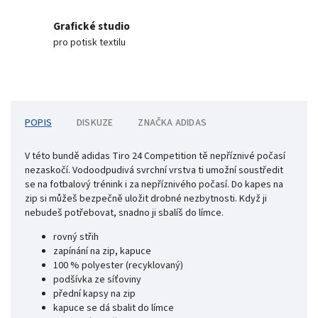
Grafické studio
pro potisk textilu
POPIS
DISKUZE
ZNAČKA
ADIDAS
V této bundě adidas Tiro 24 Competition tě nepříznivé počasí
nezaskočí. Vodoodpudivá svrchní vrstva ti umožní soustředit
se na fotbalový trénink i za nepříznivého počasí. Do kapes na
zip si můžeš bezpečně uložit drobné nezbytnosti. Když ji
nebudeš potřebovat, snadno ji sbalíš do límce.
rovný střih
zapínání na zip, kapuce
100 % polyester (recyklovaný)
podšívka ze síťoviny
přední kapsy na zip
kapuce se dá sbalit do límce