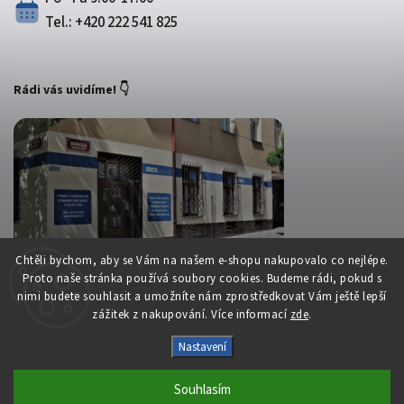
Tel.: +420 222 541 825
Rádi vás uvidíme! 👇
Chtěli bychom, aby se Vám na našem e-shopu nakupovalo co nejlépe.
Proto naše stránka používá soubory cookies. Budeme rádi, pokud s
nimi budete souhlasit a umožníte nám zprostředkovat Vám ještě lepší
zážitek z nakupování. Více informací
zde
.
Copyright 2026
Belsport.cz
. Všechna práva vyhrazena.
Nastavení
Upravit nastavení cookies
Vytvořil
Shoptet
| Design
Shoptak.cz
Souhlasím