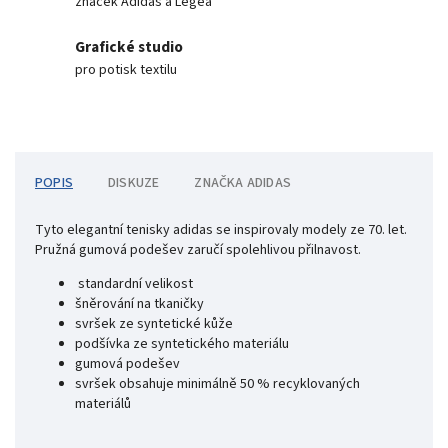
značek Adidas a Legea
Grafické studio
pro potisk textilu
POPIS
DISKUZE
ZNAČKA
ADIDAS
Tyto elegantní tenisky adidas se inspirovaly modely ze 70. let.
Pružná gumová podešev zaručí spolehlivou přilnavost.
standardní velikost
šněrování na tkaničky
svršek ze syntetické kůže
podšívka ze syntetického materiálu
gumová podešev
svršek obsahuje minimálně 50 % recyklovaných
materiálů