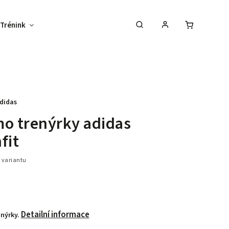
Trénink
Potisk textilu
Vybav svůj tým !
didas
o trenýrky adidas
fit
 variantu
Detailní informace
nýrky.