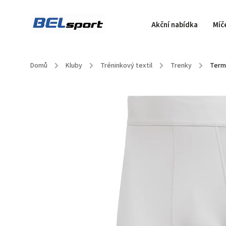
Akční nabídka
Míč
Domů
/
Kluby
/
Tréninkový textil
/
Trenky
/
Termo