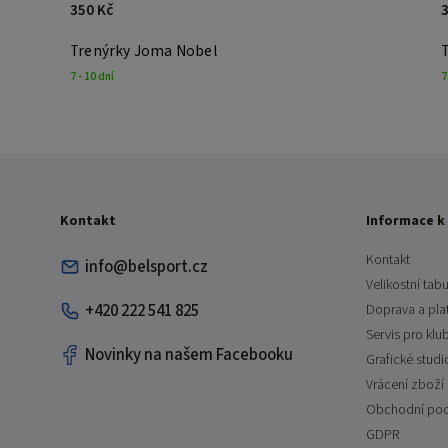
350 Kč
Trenýrky Joma Nobel
7 - 10 dní
7
Kontakt
Informace k
Kontakt
info@belsport.cz
Velikostní tabu
+420 222 541 825
Doprava a pla
Servis pro klu
Novinky na našem Facebooku
Grafické studi
Vrácení zboží
Obchodní po
GDPR