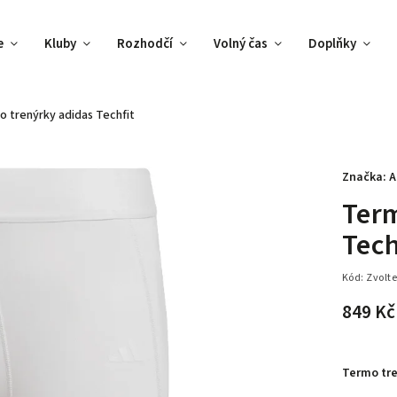
e
Kluby
Rozhodčí
Volný čas
Doplňky
 trenýrky adidas Techfit
Značka:
A
Term
Tech
Kód:
Zvolte
849 Kč
Termo tre