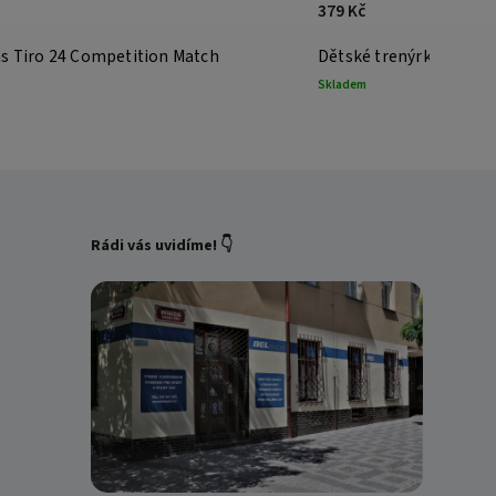
379 Kč
as Tiro 24 Competition Match
Dětské trenýrky adidas
Skladem
Rádi vás uvidíme! 👇