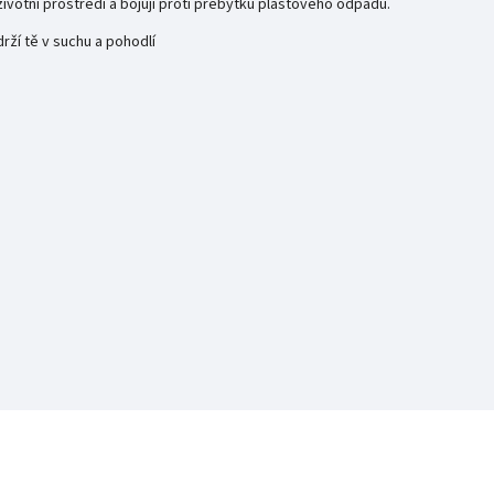
ivotní prostředí a bojují proti přebytku plastového odpadu.
ží tě v suchu a pohodlí