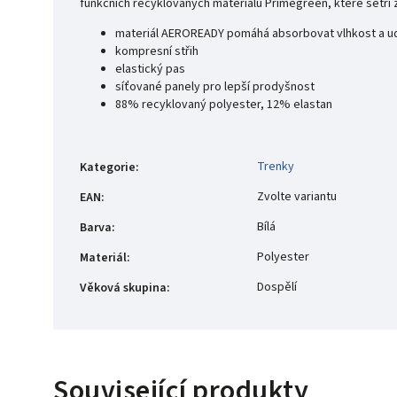
funkčních recyklovaných materiálů Primegreen, které šetří ž
materiál AEROREADY pomáhá absorbovat vlhkost a udr
kompresní střih
elastický pas
síťované panely pro lepší prodyšnost
88% recyklovaný polyester, 12% elastan
Trenky
Kategorie
:
Zvolte variantu
EAN
:
Bílá
Barva
:
Polyester
Materiál
:
Dospělí
Věková skupina
:
Související produkty