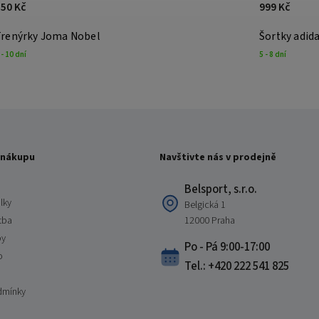
350 Kč
999 Kč
Trenýrky Joma Nobel
Šortky adid
 - 10 dní
5 - 8 dní
 nákupu
Navštivte nás v prodejně
Belsport, s.r.o.
lky
Belgická 1
tba
12000 Praha
by
Po - Pá 9:00-17:00
o
Tel.: +420 222 541 825
dmínky