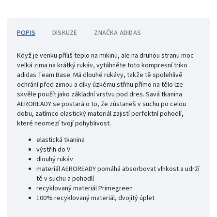
POPIS
DISKUZE
ZNAČKA
ADIDAS
Když je venku příliš teplo na mikinu, ale na druhou stranu moc
velká zima na krátký rukáv, vytáhněte toto kompresní triko
adidas Team Base. Má dlouhé rukávy, takže tě spolehlivě
ochrání před zimou a díky úzkému střihu přímo na tělo lze
skvěle použít jako základní vrstvu pod dres. Savá tkanina
AEROREADY se postará o to, že zůstaneš v suchu po celou
dobu, zatímco elastický materiál zajistí perfektní pohodlí,
které neomezí tvojí pohyblivost.
elastická tkanina
výstřih do V
dlouhý rukáv
materiál AEROREADY pomáhá absorbovat vlhkost a udrží
tě v suchu a pohodlí
recyklovaný materiál Primegreen
100% recyklovaný materiál, dvojitý úplet