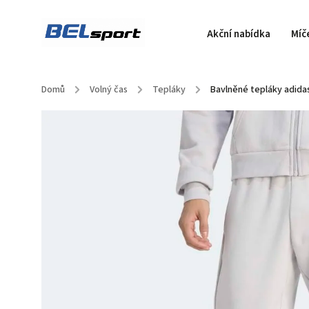
Akční nabídka
Míč
Domů
/
Volný čas
/
Tepláky
/
Bavlněné tepláky adida