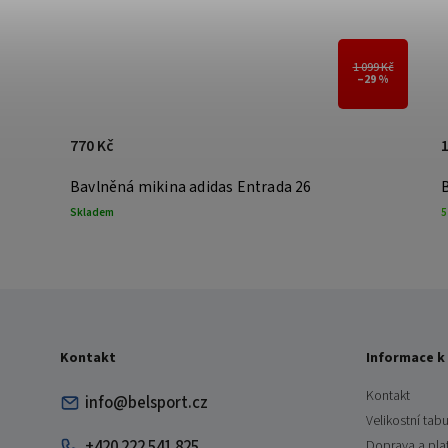
1 099 Kč
–29 %
770 Kč
1
Bavlněná mikina adidas Entrada 26
Skladem
5
Kontakt
Informace k
Kontakt
info@belsport.cz
Velikostní tabu
+420 222 541 825
Doprava a pla