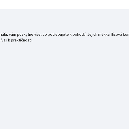
álů, vám poskytne vše, co potřebujete k pohodlí. Jejich měkká flísová kons
ají k praktičnosti.