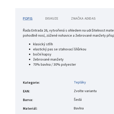
POPIS
DISKUZE
ZNAČKA
ADIDAS
Řada Entrada 26, vytvořená s ohledem na udržitelnost materi
pohodlně nosí, zúžené nohavice a žebrované manžety přispív
klasický střih
elastický pas se stahovací šňůrkou
boční kapsy
žebrované manžety
70% bavlna / 30% polyester
Tepláky
Kategorie
:
Zvolte variantu
EAN
:
Šedá
Barva
:
Bavlna
Materiál
: