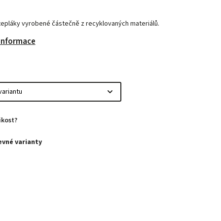
tepláky vyrobené částečně z recyklovaných materiálů.
 informace
ikost?