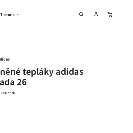
Trénink
Potisk textilu
Vybav svůj tým !
didas
něné tepláky adidas
ada 26
 variantu
–30 %