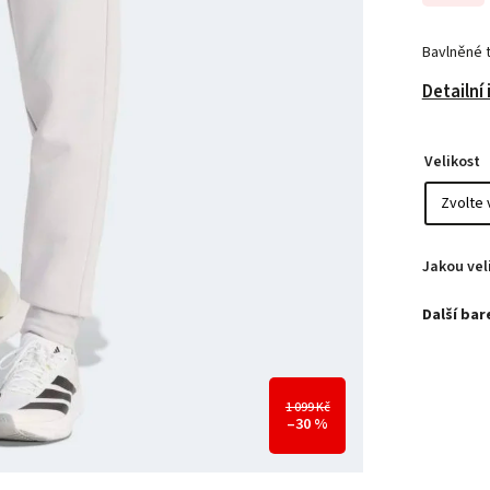
Bavlněné 
Detailní
Velikost
Jakou vel
1 099 Kč
–30 %