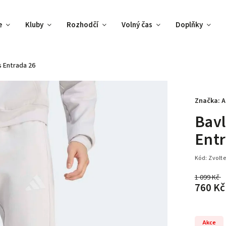
e
Kluby
Rozhodčí
Volný čas
Doplňky
s Entrada 26
Značka:
A
Bavl
Entr
Kód:
Zvolte
1 099 Kč
760 Kč
Akce