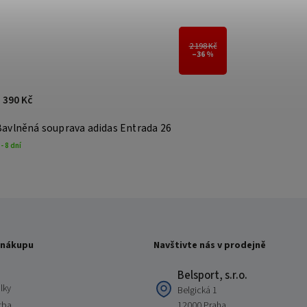
2 198 Kč
–36 %
 390 Kč
Bavlněná souprava adidas Entrada 26
 - 8 dní
 nákupu
Navštivte nás v prodejně
Belsport, s.r.o.
lky
Belgická 1
tba
12000 Praha