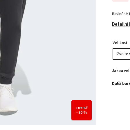
Bavlněné 
Detailní
Velikost
Jakou vel
1 099 Kč
–30 %