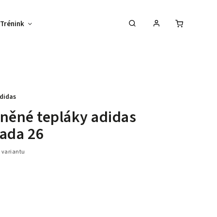
Trénink
Potisk textilu
Vybav svůj tým !
didas
něné tepláky adidas
ada 26
 variantu
–30 %