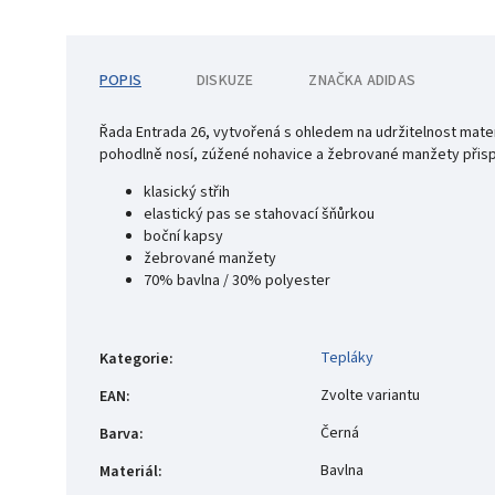
POPIS
DISKUZE
ZNAČKA
ADIDAS
Řada Entrada 26, vytvořená s ohledem na udržitelnost materi
pohodlně nosí, zúžené nohavice a žebrované manžety přispív
klasický střih
elastický pas se stahovací šňůrkou
boční kapsy
žebrované manžety
70% bavlna / 30% polyester
Tepláky
Kategorie
:
Zvolte variantu
EAN
:
Černá
Barva
:
Bavlna
Materiál
: