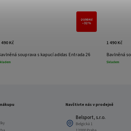
2 198 Kč
–32 %
1 490 Kč
1 390 Kč
Bavlněná souprava s kapucí adidas Entrada 26
Bavlněná
Skladem
5 - 8 dní
 nákupu
Navštivte nás v prodejně
Belsport, s.r.o.
lky
Belgická 1
tba
12000 Praha