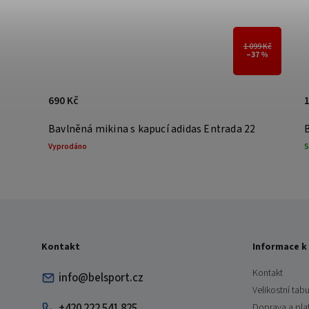
1 099 Kč
2 198 Kč
–37 %
–32 %
1 490 Kč
 22
Bavlněná souprava s kapucí adidas Entrada 26
Skladem
Kontakt
Informace k
Kontakt
info@belsport.cz
Velikostní tabu
+420 222 541 825
Doprava a pla