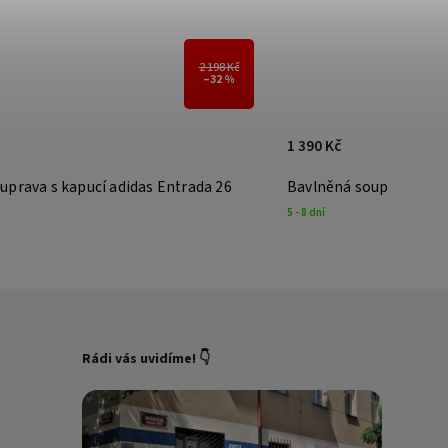
2 198 Kč
–36 %
1 390 Kč
 souprava s kapucí adidas Entrada 26
Bavlněná souprava 
5 - 8 dní
Rádi vás uvidíme! 👇