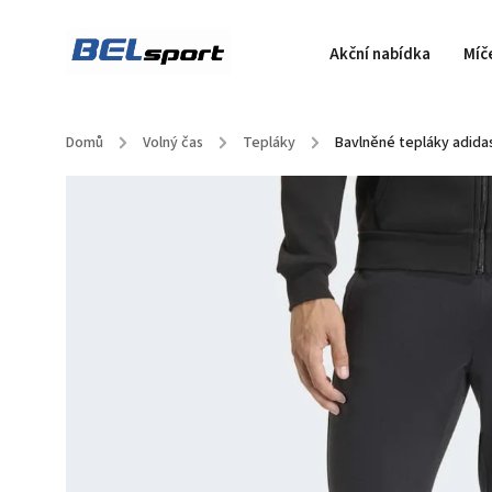
Akční nabídka
Míč
Domů
/
Volný čas
/
Tepláky
/
Bavlněné tepláky adida