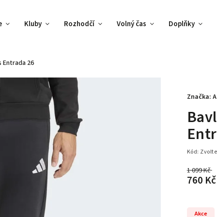
e
Kluby
Rozhodčí
Volný čas
Doplňky
s Entrada 26
Značka:
A
Bavl
Entr
Kód:
Zvolte
1 099 Kč
760 Kč
Akce