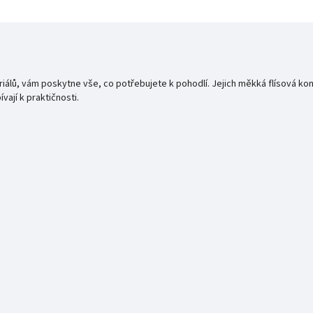
álů, vám poskytne vše, co potřebujete k pohodlí. Jejich měkká flísová kons
ají k praktičnosti.