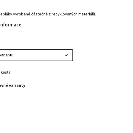
tepláky vyrobené částečně z recyklovaných materiálů.
 informace
ikost?