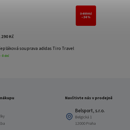
3 499 Kč
–34 %
 290 Kč
Tepláková souprava adidas Tiro Travel
 - 8 dní
 nákupu
Navštivte nás v prodejně
Belsport, s.r.o.
lky
Belgická 1
tba
12000 Praha