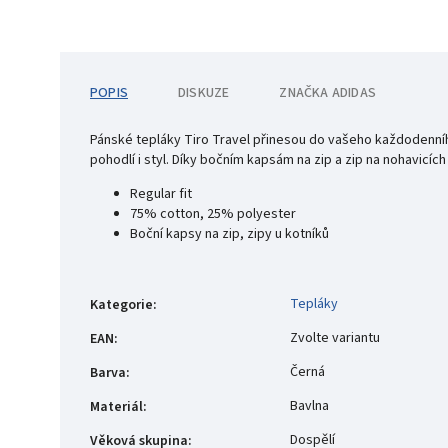
POPIS
DISKUZE
ZNAČKA
ADIDAS
Pánské tepláky Tiro Travel přinesou do vašeho každodenníh
pohodlí i styl. Díky bočním kapsám na zip a zip na nohavicích 
Regular fit
75% cotton, 25% polyester
Boční kapsy na zip, zipy u kotníků
Tepláky
Kategorie
:
Zvolte variantu
EAN
:
Černá
Barva
:
Bavlna
Materiál
:
Dospělí
Věková skupina
: