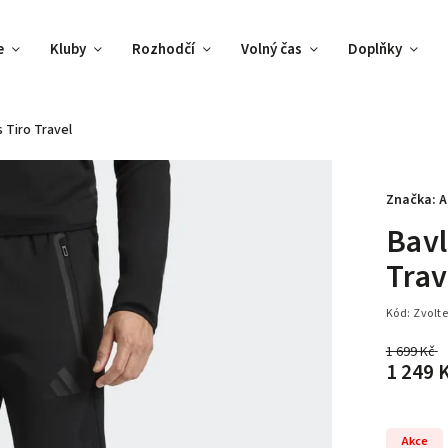
e
Kluby
Rozhodčí
Volný čas
Doplňky
 Tiro Travel
Značka:
A
Bavl
Trav
Kód:
Zvolte
1 699 Kč
1 249 
Akce