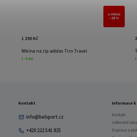
1 799 Kč
–28 %
1 290 Kč
2
Mikina na zip adidas Tiro Travel
5 - 8 dní
5
Kontakt
Informace k
Kontakt
info@belsport.cz
Velikostní tabu
+420 222 541 825
Doprava a pla