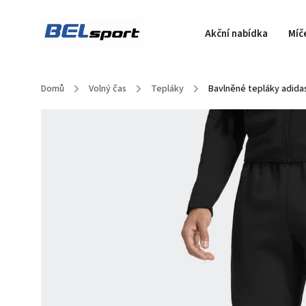
Akční nabídka
Míč
Domů
/
Volný čas
/
Tepláky
/
Bavlněné tepláky adidas