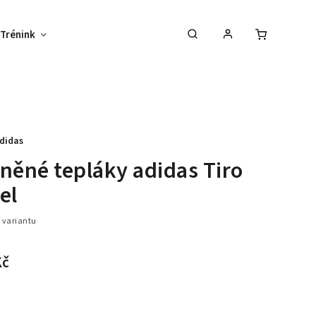
Trénink
Potisk textilu
Vybav svůj tým !
didas
něné tepláky adidas Tiro
el
 variantu
–26 %
Kč