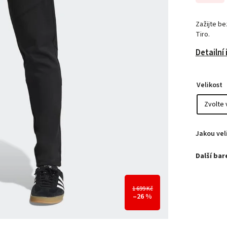
Zažijte be
Tiro.
Detailní
Velikost
Jakou vel
1 699 Kč
–26 %