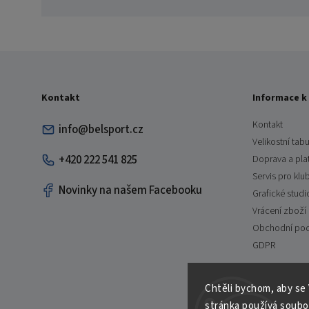
Kontakt
Informace k
Kontakt
info@belsport.cz
Velikostní tabu
+420 222 541 825
Doprava a pla
Servis pro klu
Novinky na našem Facebooku
Grafické studi
Vrácení zboží
Obchodní po
GDPR
Chtěli bychom, aby se
stránka používá soubo