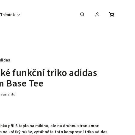
Trénink
Potisk textilu
Vybav svůj tým !
didas
ké funkční triko adidas
m Base Tee
 variantu
enku příliš teplo na mikinu, ale na druhou stranu moc
a na krátký rukáv, vytáhněte toto kompresní triko adidas