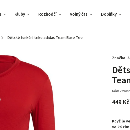
e
Kluby
Rozhodčí
Volný čas
Doplňky
/
Dětské funkční triko adidas Team Base Tee
Značka:
A
Děts
Tea
Kód:
Zvolte
449 Kč
Když je v
velká zim