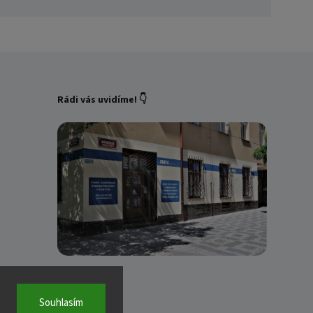
Rádi vás uvidíme! 👇
Souhlasím