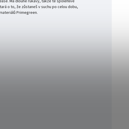
 Base. Má dlouhé rukávy, takže tě spolehlivě
tará o to, že zůstaneš v suchu po celou dobu,
 materiálů Primegreen.