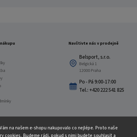
 nákupu
Navštivte nás v prodejně
Belsport, s.r.o.
lky
Belgická 1
tba
12000 Praha
by
Po - Pá 9:00-17:00
o
Tel.: +420 222 541 825
dmínky
 Vám na našem e-shopu nakupovalo co nejlépe. Proto naše
Copyright 2026
Belsport.cz
. Všechna práva vyhrazena.
ry cookies. Budeme rádi, pokud s nimi budete souhlasit a