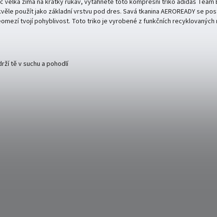
moc velká zima na krátký rukáv, vytáhněte toto kompresní triko adidas Team
skvěle použít jako základní vrstvu pod dres. Savá tkanina AEROREADY se pos
 neomezí tvojí pohyblivost. Toto triko je vyrobené z funkčních recyklovaných
ží tě v suchu a pohodlí