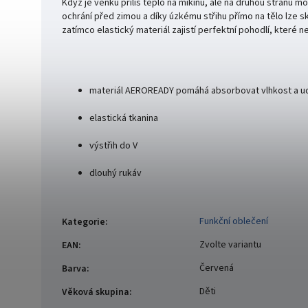
Když je venku příliš teplo na mikinu, ale na druhou stranu 
ochrání před zimou a díky úzkému střihu přímo na tělo lze 
zatímco elastický materiál zajistí perfektní pohodlí, které
materiál AEROREADY pomáhá absorbovat vlhkost a udr
elastická tkanina
výstřih do V
dlouhý rukáv
Funkční oblečení
Kategorie
:
Zvolte variantu
EAN
:
Červená
Barva
:
Děti
Věková skupina
: