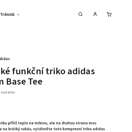
Trénink
Potisk textilu
Vybav svůj tým !
didas
ké funkční triko adidas
m Base Tee
 variantu
enku příliš teplo na mikinu, ale na druhou stranu moc
a na krátký rukáv, vytáhněte toto kompresní triko adidas