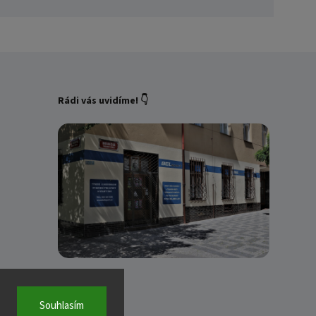
Rádi vás uvidíme! 👇
Souhlasím