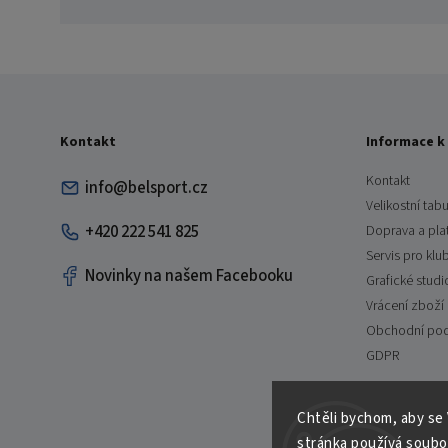
Kontakt
Informace k
Kontakt
info@belsport.cz
Velikostní tabu
+420 222 541 825
Doprava a pla
Servis pro klu
Novinky na našem Facebooku
Grafické studi
Vrácení zboží
Obchodní po
GDPR
Chtěli bychom, aby se
stránka používá soubo