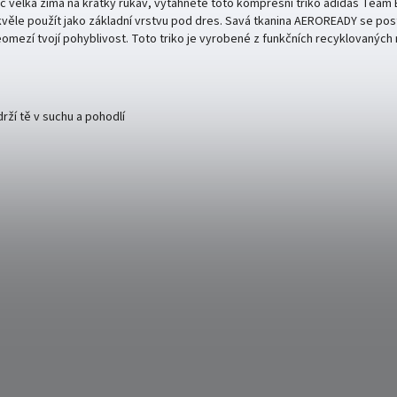
moc velká zima na krátký rukáv, vytáhněte toto kompresní triko adidas Team
skvěle použít jako základní vrstvu pod dres. Savá tkanina AEROREADY se pos
 neomezí tvojí pohyblivost. Toto triko je vyrobené z funkčních recyklovaných
ží tě v suchu a pohodlí