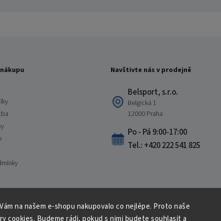
 nákupu
Navštivte nás v prodejně
Belsport, s.r.o.
lky
Belgická 1
tba
12000 Praha
by
Po - Pá 9:00-17:00
o
Tel.: +420 222 541 825
dmínky
 Vám na našem e-shopu nakupovalo co nejlépe. Proto naše
Copyright 2026
Belsport.cz
. Všechna práva vyhrazena.
ry cookies. Budeme rádi, pokud s nimi budete souhlasit a