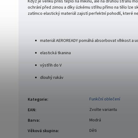
Když je venku příliš teplo na mikinu, ale na druhou stranu 
ochrání před zimou a díky úzkému střihu přímo na tělo lze 
zatímco elastický materiál zajistí perfektní pohodlí, které
materiál AEROREADY pomáhá absorbovat vlhkost a udr
elastická tkanina
výstřih do V
dlouhý rukáv
Funkční oblečení
Kategorie
:
Zvolte variantu
EAN
:
Modrá
Barva
:
Děti
Věková skupina
: