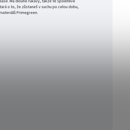
 Base. Má dlouhé rukávy, takže tě spolehlivě
tará o to, že zůstaneš v suchu po celou dobu,
 materiálů Primegreen.