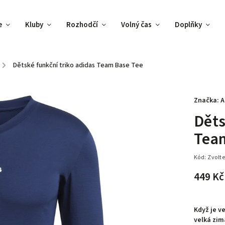
e
Kluby
Rozhodčí
Volný čas
Doplňky
/
Dětské funkční triko adidas Team Base Tee
Značka:
A
Děts
Tea
Kód:
Zvolte
449 Kč
Když je v
velká zim