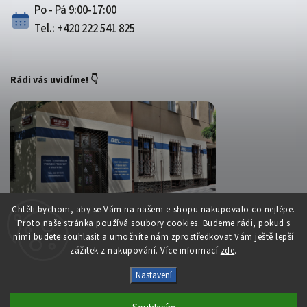
Po - Pá 9:00-17:00
Tel.: +420 222 541 825
Rádi vás uvidíme! 👇
Chtěli bychom, aby se Vám na našem e-shopu nakupovalo co nejlépe.
Proto naše stránka používá soubory cookies. Budeme rádi, pokud s
nimi budete souhlasit a umožníte nám zprostředkovat Vám ještě lepší
zážitek z nakupování. Více informací
zde
.
Copyright 2026
Belsport.cz
. Všechna práva vyhrazena.
Nastavení
Upravit nastavení cookies
Vytvořil
Shoptet
| Design
Shoptak.cz