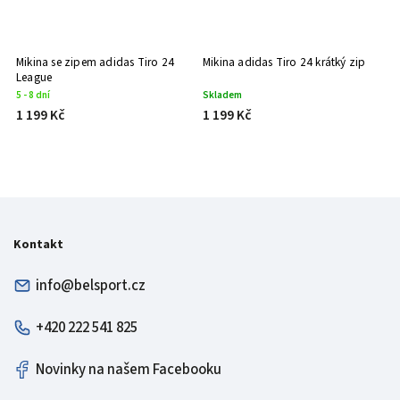
Mikina se zipem adidas Tiro 24
Mikina adidas Tiro 24 krátký zip
Mi
League
5 - 8 dní
Skladem
5 
1 199 Kč
1 199 Kč
1
Kontakt
info@belsport.cz
+420 222 541 825
Novinky na našem Facebooku