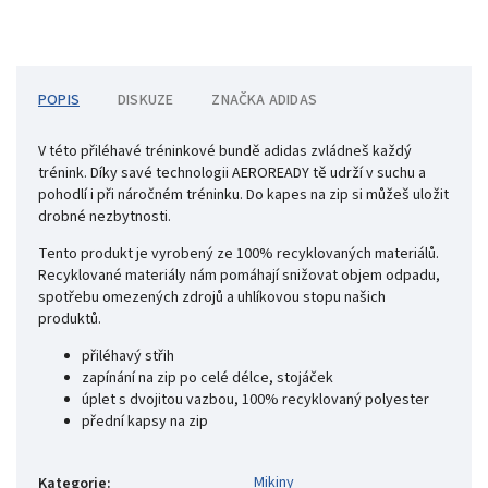
POPIS
DISKUZE
ZNAČKA
ADIDAS
V této přiléhavé tréninkové bundě adidas zvládneš každý
trénink. Díky savé technologii AEROREADY tě udrží v suchu a
pohodlí i při náročném tréninku. Do kapes na zip si můžeš uložit
drobné nezbytnosti.
Tento produkt je vyrobený ze 100% recyklovaných materiálů.
Recyklované materiály nám pomáhají snižovat objem odpadu,
spotřebu omezených zdrojů a uhlíkovou stopu našich
produktů.
přiléhavý střih
zapínání na zip po celé délce, stojáček
úplet s dvojitou vazbou, 100% recyklovaný polyester
přední kapsy na zip
Mikiny
Kategorie
: