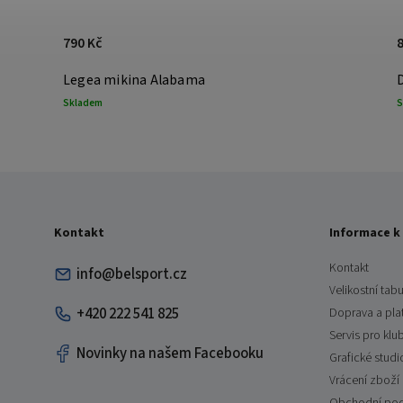
790 Kč
Legea mikina Alabama
Skladem
S
Kontakt
Informace k
Kontakt
info@belsport.cz
Velikostní tabu
+420 222 541 825
Doprava a pla
Servis pro klu
Novinky na našem Facebooku
Grafické studi
Vrácení zboží