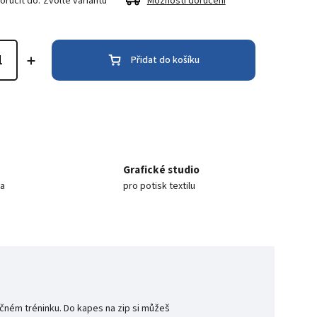
ručit do:
Zvolte variantu
Možnosti doručení
Přidat do košíku
Grafické studio
ea
pro potisk textilu
očném tréninku. Do kapes na zip si můžeš