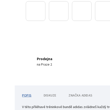
Prodejna
na Praze 2
POPIS
DISKUZE
ZNAČKA
ADIDAS
V této přiléhavé tréninkové bundě adidas zvládneš každý tré