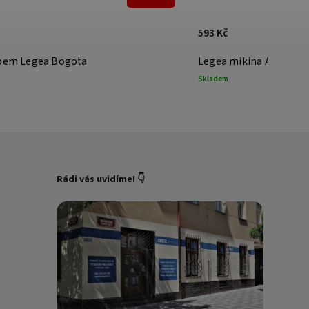
593 Kč
ipem Legea Bogota
Legea mikina Alabama
Skladem
Rádi vás uvidíme! 👇