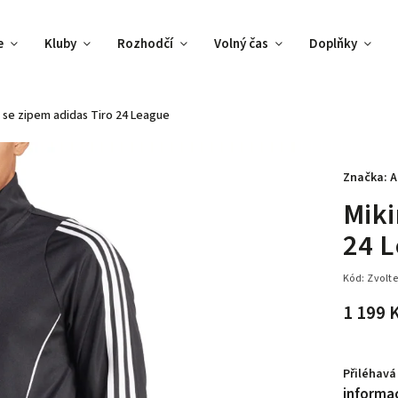
e
Kluby
Rozhodčí
Volný čas
Doplňky
 se zipem adidas Tiro 24 League
Značka:
A
Miki
24 
Kód:
Zvolte
1 199 
Přiléhavá
informa