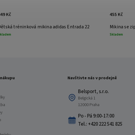
849 Kč
455 Kč
Dětská tréninková mikina adidas Entrada 22
Mikina se z
kladem
Skladem
 nákupu
Navštivte nás v prodejně
Belsport, s.r.o.
lky
Belgická 1
tba
12000 Praha
by
Po - Pá 9:00-17:00
o
Tel.: +420 222 541 825