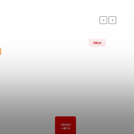
Previous
Next
Akce
759 Kč
–40 %