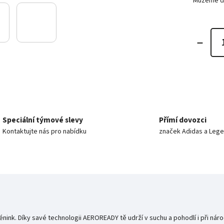
Můžeme do
Speciální týmové slevy
Přímí dovozci
Kontaktujte nás pro nabídku
značek Adidas a Leg
nink. Díky savé technologii AEROREADY tě udrží v suchu a pohodlí i při nár