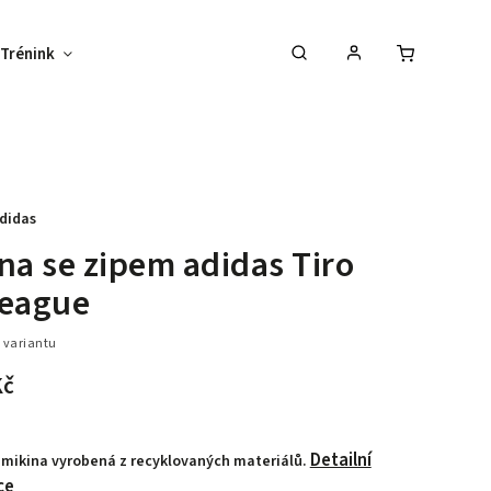
Trénink
Potisk textilu
Vybav svůj tým !
didas
na se zipem adidas Tiro
League
 variantu
Kč
Detailní
 mikina vyrobená z recyklovaných materiálů.
ce