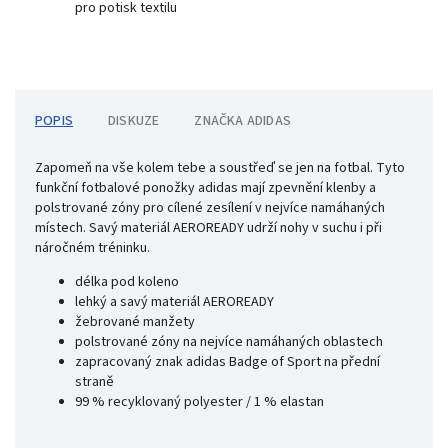
pro potisk textilu
POPIS
DISKUZE
ZNAČKA
ADIDAS
Zapomeň na vše kolem tebe a soustřeď se jen na fotbal. Tyto
funkční fotbalové ponožky adidas mají zpevnění klenby a
polstrované zóny pro cílené zesílení v nejvíce namáhaných
místech. Savý materiál AEROREADY udrží nohy v suchu i při
náročném tréninku.
délka pod koleno
lehký a savý materiál AEROREADY
žebrované manžety
polstrované zóny
na nejvíce namáhaných oblastech
zapracovaný znak adidas Badge of Sport na přední
straně
99 % recyklovaný polyester / 1 % elastan