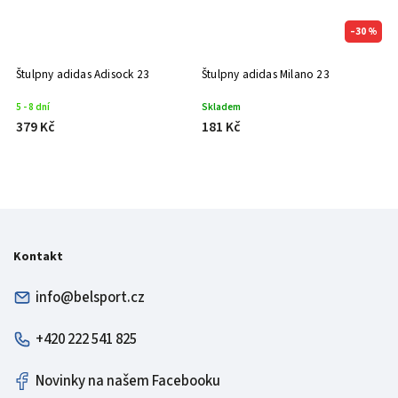
–30 %
Štulpny adidas Adisock 23
Štulpny adidas Milano 23
D
5 - 8 dní
Skladem
S
379 Kč
181 Kč
4
Kontakt
info@belsport.cz
+420 222 541 825
Novinky na našem Facebooku