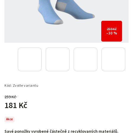
259 Kč
–30 %
Kód:
Zvolte variantu
259 Kč
–30 %
181 Kč
Akce
Savé ponožky vyrobené částečně z recyklovaných materiálů.