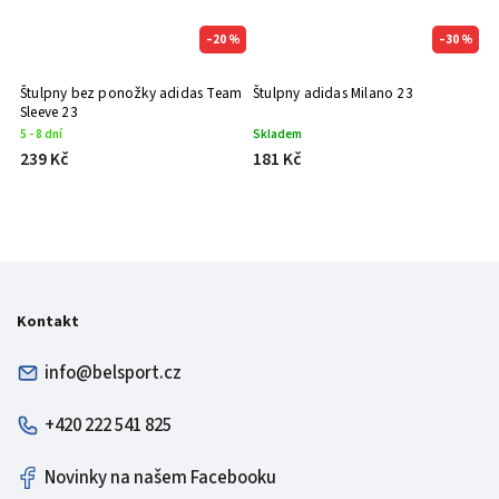
–20 %
–30 %
Štulpny bez ponožky adidas Team
Štulpny adidas Milano 23
Št
Sleeve 23
5 - 8 dní
Skladem
S
239 Kč
181 Kč
3
Kontakt
info@belsport.cz
+420 222 541 825
Novinky na našem Facebooku