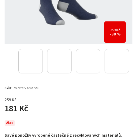
259 Kč
–30 %
Kód:
Zvolte variantu
259 Kč
–30 %
181 Kč
Akce
Savé ponožky vyrobené částečně z recyklovaných materiálů.