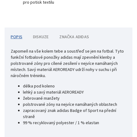
pro potisk textilu
POPIS
DISKUZE
ZNAČKA
ADIDAS
Zapomeň na vše kolem tebe a soustřeď se jen na fotbal. Tyto
funkční fotbalové ponožky adidas mají zpevnění klenby a
polstrované zóny pro cílené zesílení v nejvíce namáhaných
místech. Savý materiál AEROREADY udrží nohy v suchu i při
náročném tréninku.
délka pod koleno
lehký a savý materiál AEROREADY
žebrované manžety
polstrované zóny
na nejvíce namáhaných oblastech
zapracovaný znak adidas Badge of Sport na přední
straně
99 % recyklovaný polyester / 1 % elastan