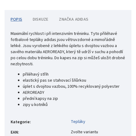
POPIS
DISKUZE
ZNAČKA
ADIDAS
Maximální rychlost i při intenzivním tréninku. Tyto přiléhavé
fotbalové tepláky adidas jsou větruvzdorné a mimořádně
lehké. Jsou vyrobené z lehkého úpletu s dvojitou vazbou a
savého materiálu AEROREADY, který tě udrží v suchu a pohodlí
po celou dobu tréninku. Do kapes na zip si můžeš uložit drobné
nezbytnosti.
přiléhavý střih
elastický pas se stahovací šňůrkou
úplet s dvojitou vazbou, 100% recyklovaný polyester
AEROREADY
přední kapsy na zip
zipy u kotníků
Tepláky
Kategorie
:
Zvolte variantu
EAN
: