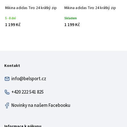
Mikina adidas Tiro 24 krátký zip
Mikina adidas Tiro 24 krátký zip
Mi
5 - 8 dní
Skladem
5 
1 199 Kč
1 199 Kč
1
Kontakt
info@belsport.cz
+420 222 541 825
Novinky na našem Facebooku
Informace k nákupu