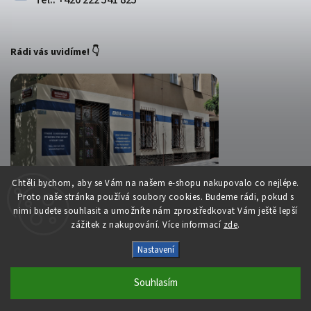
Tel.: +420 222 541 825
Rádi vás uvidíme! 👇
Chtěli bychom, aby se Vám na našem e-shopu nakupovalo co nejlépe.
Proto naše stránka používá soubory cookies. Budeme rádi, pokud s
nimi budete souhlasit a umožníte nám zprostředkovat Vám ještě lepší
zážitek z nakupování. Více informací
zde
.
Copyright 2026
Belsport.cz
. Všechna práva vyhrazena.
Nastavení
Upravit nastavení cookies
Souhlasím
Vytvořil
Shoptet
| Design
Shoptak.cz
S láskou vyrobilo
Filipesmedia 🧡