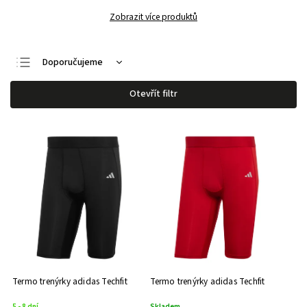
Zobrazit více produktů
Doporučujeme
Nejlevnější
Otevřít filtr
Nejdražší
Nejprodávanější
Abecedně
Termo trenýrky adidas Techfit
Termo trenýrky adidas Techfit
5 - 8 dní
Skladem