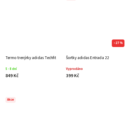
–27 %
Termo trenýrky adidas Techfit
Šortky adidas Entrada 22
5 - 8 dní
Vyprodáno
849 Kč
399 Kč
Akce