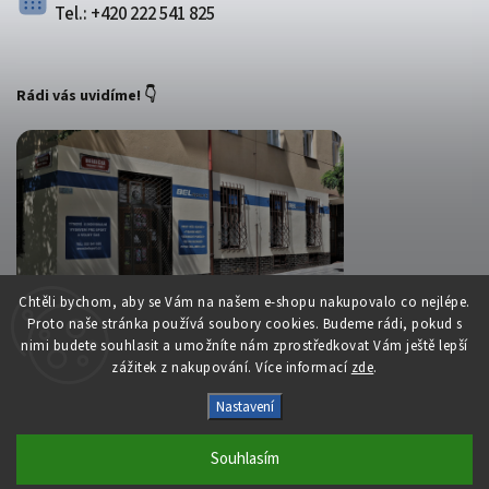
Tel.: +420 222 541 825
Rádi vás uvidíme! 👇
Chtěli bychom, aby se Vám na našem e-shopu nakupovalo co nejlépe.
Proto naše stránka používá soubory cookies. Budeme rádi, pokud s
nimi budete souhlasit a umožníte nám zprostředkovat Vám ještě lepší
zážitek z nakupování. Více informací
zde
.
Copyright 2026
Belsport.cz
. Všechna práva vyhrazena.
Nastavení
Upravit nastavení cookies
Vytvořil
Shoptet
| Design
Shoptak.cz
Souhlasím
S láskou vyrobilo
Filipesmedia 🧡