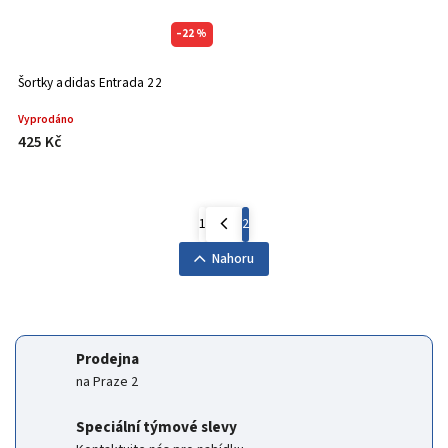
–22 %
Šortky adidas Entrada 22
Vyprodáno
425 Kč
1
2
Nahoru
Prodejna
na Praze 2
Speciální týmové slevy